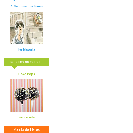
A Senhora dos livros
ler história
Receitas da Semana
Cake Pops
ver receita
Venda de Livros