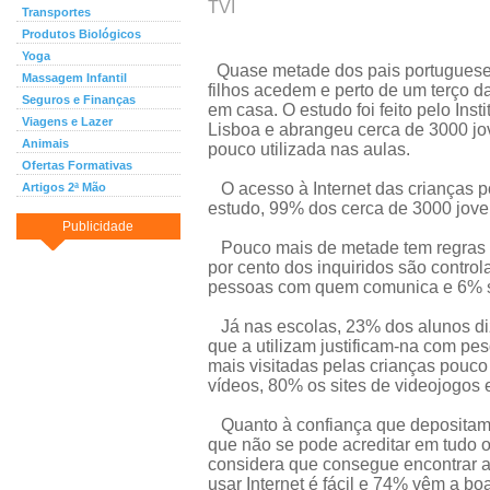
TVI
Transportes
Produtos Biológicos
Yoga
Quase metade dos pais portugueses 
Massagem Infantil
filhos acedem e perto de um terço da
Seguros e Finanças
em casa. O estudo foi feito pelo Ins
Viagens e Lazer
Lisboa e abrangeu cerca de 3000 jov
Animais
pouco utilizada nas aulas.
Ofertas Formativas
O acesso à Internet das crianças p
Artigos 2ª Mão
estudo, 99% dos cerca de 3000 jovens
Publicidade
Pouco mais de metade tem regras so
por cento dos inquiridos são contro
pessoas com quem comunica e 6% s
Já nas escolas, 23% dos alunos diz
que a utilizam justificam-na com pe
mais visitadas pelas crianças pouco
vídeos, 80% os sites de videojogos 
Quanto à confiança que depositam 
que não se pode acreditar em tudo o
considera que consegue encontrar a
usar Internet é fácil e 74% vêm a boa