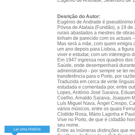
Eugénio de Andrade, Setembro de 
Desrição do Autor:
Eugénio de Andrade é pseudónimo li
Póvoa de Atalaia (Fundão), a 19 de J
rurais abastados a mestres de obras
tinham de parecido com os actuais – 
Mas será a mãe, com quem emigra ao
um ano depois para Lisboa, a figura 
viver e estudar, com um interregno d
Em 1947 ingressa nos quadros dos S
Saúde, onde desempenhará durante 
administrativo - por sempre se ter 
transferência para o Porto, por raz
Traduzida em cerca de vinte língua
estudada e comentada por, entre ou
Lopes, António José Saraiva, Edua
Coelho, Arnaldo Saraiva, Joaquim 
Luís Miguel Nava, Ángel Crespo, Car
vários músicos, entre os quais Fern
Clotilde Rosa, Mário Laginha e Pau
Vive no Porto, de que é cidadão hon
seu nome.
Ler uma História
Entre as inúmeras distinções que r