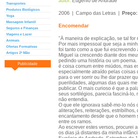
autor:
Eugénio de Andrade
Transportes
Produtos Biológicos
2006 | Campo das Letras |
Preço:
Yoga
Massagem Infantil
Encomendar
Seguros e Finanças
Viagens e Lazer
"À maneira de explicação, se tal for
Animais
Por mais impessoal que seja a minh
Ofertas Formativas
foi tanto como a que fui escrevendo
Artigos 2ª Mão
Miguel ia crescendo diante dos meus
pedindo uma história ou um poema. 
Publicidade
é coisa comum entre miúdos, mas e
especialmente atraído pelas coisas 
para o ver sorrir ou lhe dar prazer q
puerilidades, algumas das quais me
publicar. O mais curioso é que a pal
seus sortilégios, parecia fasciná-l
não entendia.
O que ele ignorava sabê-mo-lo nós d
aliterações, reiterações, estribilho
encantamento desde que o homem se 
entre os ramos.
Ao escrever estes versos, procurei 
os dias já distantes da minha infânci