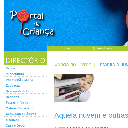
Home
Quem Somos
Venda de Livros
|
Infantis e Ju
Saúde
Puericultura
Pré-mamã e Mamã
Educação
Desenvolv. Infantil
Desporto
Festas Infantis
Material Didáctico
Aquela nuvem e outra
Actividades Lúdicas
Vestuário
Casa e Decor