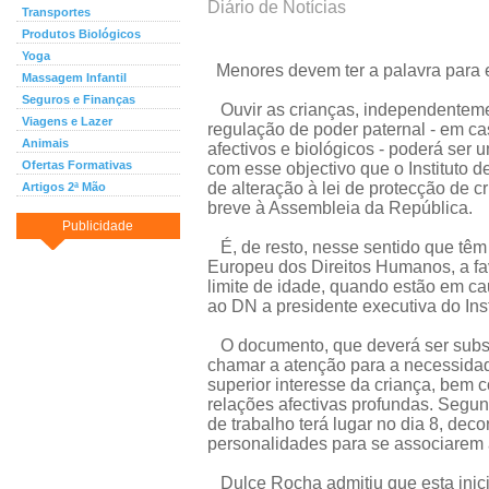
Diário de Notícias
Transportes
Produtos Biológicos
Yoga
Menores devem ter a palavra para e
Massagem Infantil
Seguros e Finanças
Ouvir as crianças, independenteme
Viagens e Lazer
regulação de poder paternal - em cas
Animais
afectivos e biológicos - poderá ser 
Ofertas Formativas
com esse objectivo que o Instituto 
de alteração à lei de protecção de c
Artigos 2ª Mão
breve à Assembleia da República.
Publicidade
É, de resto, nesse sentido que têm
Europeu dos Direitos Humanos, a fa
limite de idade, quando estão em ca
ao DN a presidente executiva do Ins
O documento, que deverá ser subscr
chamar a atenção para a necessidade
superior interesse da criança, bem c
relações afectivas profundas. Segu
de trabalho terá lugar no dia 8, dec
personalidades para se associarem 
Dulce Rocha admitiu que esta inici