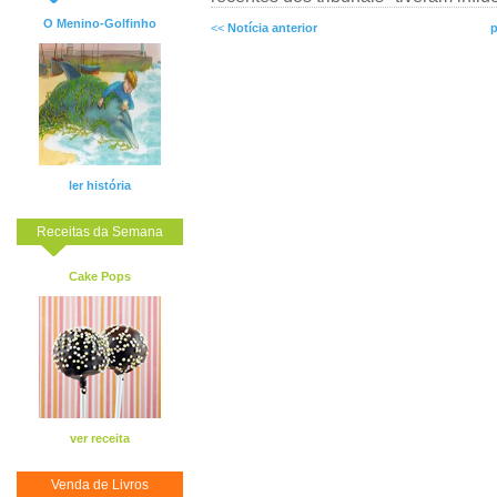
O Menino-Golfinho
<<
Notícia anterior
p
ler história
Receitas da Semana
Cake Pops
ver receita
Venda de Livros