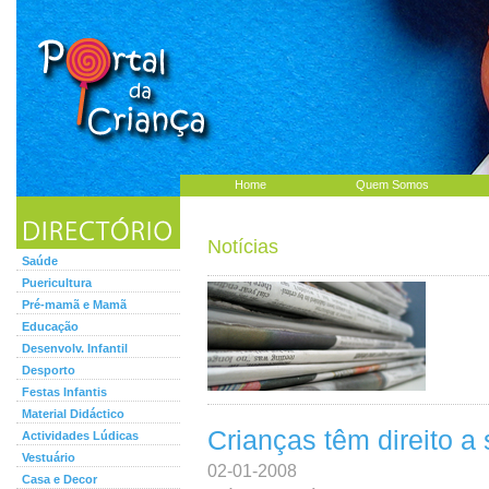
Home
Quem Somos
Notícias
Saúde
Puericultura
Pré-mamã e Mamã
Educação
Desenvolv. Infantil
Desporto
Festas Infantis
Material Didáctico
Crianças têm direito a 
Actividades Lúdicas
Vestuário
02-01-2008
Casa e Decor