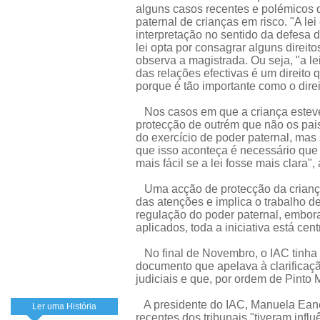
alguns casos recentes e polémicos d
paternal de crianças em risco. "A lei
interpretação no sentido da defesa 
lei opta por consagrar alguns direito
observa a magistrada. Ou seja, "a lei
das relações efectivas é um direito
porque é tão importante como o direi
Nos casos em que a criança esteve
protecção de outrém que não os pai
do exercício de poder paternal, mas
que isso aconteça é necessário que a
mais fácil se a lei fosse mais clara",
Uma acção de protecção da criança,
das atenções e implica o trabalho d
regulação do poder paternal, embora
aplicados, toda a iniciativa está cent
No final de Novembro, o IAC tinha 
documento que apelava à clarificaçã
judiciais e que, por ordem de Pinto M
A presidente do IAC, Manuela Eane
Ler uma História
recentes dos tribunais "tiveram inf