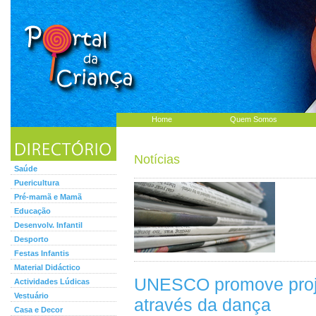
Home
Quem Somos
Notícias
Saúde
Puericultura
Pré-mamã e Mamã
Educação
Desenvolv. Infantil
Desporto
Festas Infantis
Material Didáctico
UNESCO promove proje
Actividades Lúdicas
Vestuário
através da dança
Casa e Decor