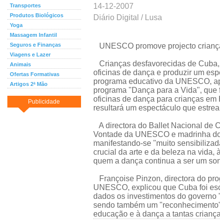
14-12-2007
Transportes
Produtos Biológicos
Diário Digital / Lusa
Yoga
Massagem Infantil
Seguros e Finanças
UNESCO promove projecto crianças
Viagens e Lazer
Crianças desfavorecidas de Cuba, Br
Animais
oficinas de dança e produzir um es
Ofertas Formativas
programa educativo da UNESCO, apo
Artigos 2ª Mão
programa "Dança para a Vida", que f
oficinas de dança para crianças em
Publicidade
resultará um espectáculo que estrea
A directora do Ballet Nacional de 
Vontade da UNESCO e madrinha do
manifestando-se "muito sensibilizada
crucial da arte e da beleza na vida, 
quem a dança continua a ser um son
Françoise Pinzon, directora do pro
UNESCO, explicou que Cuba foi escol
dados os investimentos do governo "
sendo também um "reconhecimento" 
educação e à dança a tantas criança