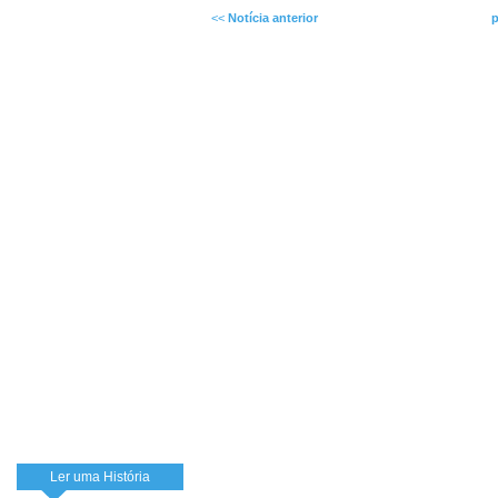
<<
Notícia anterior
p
Ler uma História