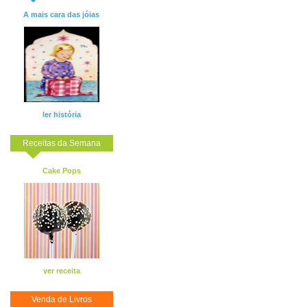
A mais cara das jóias
ler história
Receitas da Semana
Cake Pops
ver receita
Venda de Livros