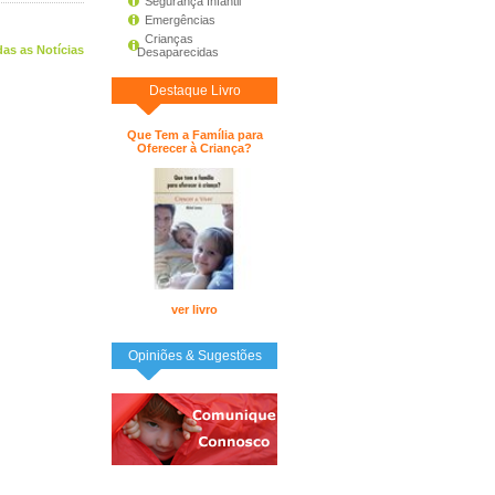
Segurança Infantil
Emergências
Crianças
as as Notícias
Desaparecidas
Destaque Livro
Que Tem a Família para
Oferecer à Criança?
ver livro
Opiniões & Sugestões