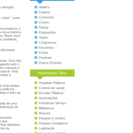
m atenção
Ateliers
Cinema
Concertos
e crime", como
Contos
Dança
rocuradoria, o
a nova ministra
Exposições
ha. Maria José
Teatro
te problema,
Congressos
Encontros
 não basta
Feiras
Festivais
ssoas. Isso não
Outros Eventos
gatela tudo o
 às crianças e
esperar, está
Informações Úteis
 muito a
Hospitais Públicos
iu uma equipa
Centros de saúde
à violência
uito é feito na
Escolas Públicas
Associações
Farmácias Serviço
dade de uma
arificação do
Bibliotecas
Museus
iferendos
Parques e Jardins
m que
Parques Zoológicos
Pinto Monteiro
ente da
Legislação