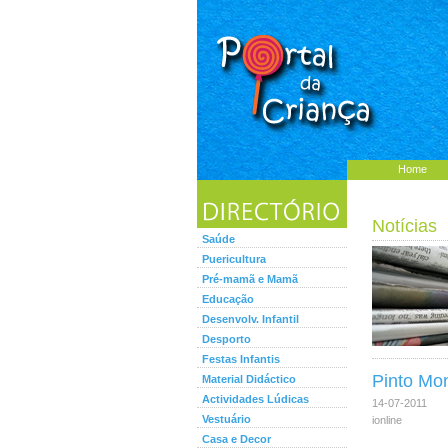
Home
Notícias
Saúde
Puericultura
Pré-mamã e Mamã
Educação
Desenvolv. Infantil
Desporto
Festas Infantis
Pinto Mon
Material Didáctico
Actividades Lúdicas
14-07-2011
Vestuário
ionline
Casa e Decor