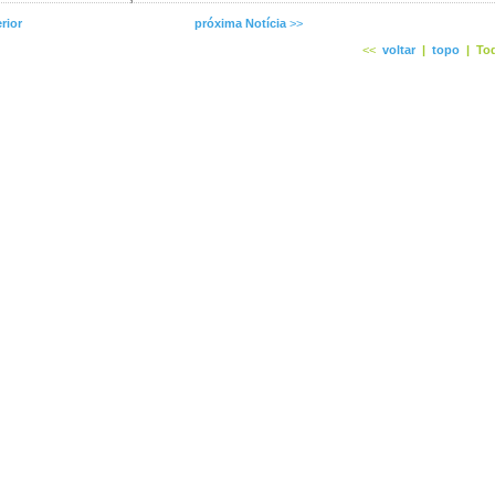
rior
próxima Notícia
>>
<<
voltar
|
topo
|
Tod