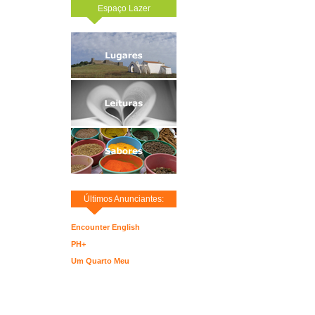
Espaço Lazer
Últimos Anunciantes:
Encounter English
PH+
Um Quarto Meu