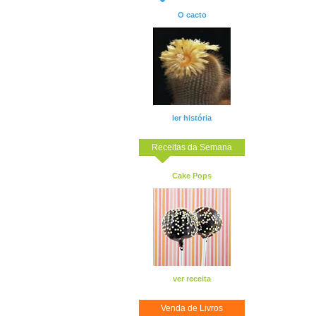
O cacto
ler história
Receitas da Semana
Cake Pops
ver receita
Venda de Livros