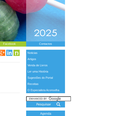
Facebook
Contactos
Noticias
Artigos
Venda de Livros
Ler uma História
Sugestões do Portal
Receitas
O Especialista Aconselha
Agenda