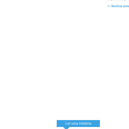
<<
Notícia ante
Ler uma História