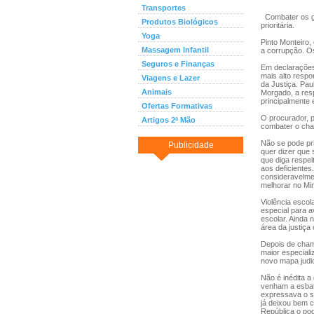
Transportes
Combater os gr
Produtos Biológicos
prioritária.
Yoga
Pinto Monteiro
Massagem Infantil
a corrupção. Os
Seguros e Finanças
Em declarações
mais alto respo
Viagens e Lazer
da Justiça. Pa
Animais
Morgado, a res
principalmente
Ofertas Formativas
O procurador, p
Artigos 2ª Mão
combater o cha
Não se pode pri
Publicidade
quer dizer que
que diga respei
aos deficientes
consideravelmen
melhorar no Mini
Violência escol
especial para a
escolar. Ainda 
área da justiça
Depois de cham
maior especiali
novo mapa judic
Não é inédita a
venham a esbate
expressava o se
já deixou bem c
República o po