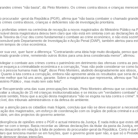
andes crimes "não basta", diz Pinto Monteiro. Os crimes contra idosos e crianças merece
, o procurador -geral da República (PGR), afirma que "não basta combater o chamado grand
 crimes contra idosos, crianças e deficientes são de investigação prioritária.
 proferidas ontem na cerimónia de recepção a novos magistrados do Ministério Público na P
nsável desta magistratura deixou bem claro que não está em sintonia com as declarações d
ula Teixeira da Cruz deu como fundamental o combate ao crime económico, e não está sozin
ponsável pelo Departamento de Investigação e Acção Penal (DIAP), também alertou para es
 em tempos de crise económica.
or sua vez, quer fazer a diferença: "Contrariando uma ideia hoje muito divulgada, penso que
mado grande crime, remetendo outros ilícitos para uma área considerada menor", afirmou.
vilegiar o combate aos crimes contra o património em detrimento das ofensas contra as pe
 se esqueça a criminalidade económica e a corrupção, "mas não pode considerar-se como ba
to à pessoa humana mais frágil", disse Pinto Monteiro, aludindo designadamente aos idosos,
. Quanto à luta contra a corrupção, embora não apresente ainda os resultados que seria de 
te melhor que há uns anos, garante. Sobre a magistratura que representa, afirmou que "há
stério Público , mas muito tem sido feito".
ar Recuperando uma das suas preocupações iniciais, Pinto Monteiro afirmou que se constitu
valiar a situação de 15 mil crianças institucionalizadas e se iniciou um "verdadeiro combate" 
neste sentido, frisou que a acção desta magistratura "não se esgota na luta contra o crime". M
 cível, dos tribunais administrativos e da defesa do ambiente.
ar a atenção para os cidadãos mais frágeis, concluiu que não se deve esquecer a necessi
zação dos magistrados, um esforço de coordenação com os órgãos de polícia criminal e a cl
iário, um dos projectos do governo anterior.
 divergência de opiniões entre o PGR e actual ministra da Justiça. E nada indica que estes d
r-se com o tempo. Basta recordar as últimas declarações da titular da pasta da Justiça, e
u desacordo em relação à falta de poderes do procurador-geral da República. Certo é que 
laro que tenciona manter-se em funções, quer o governo goste quer não, e que só o Presid
de demover destas intenções.