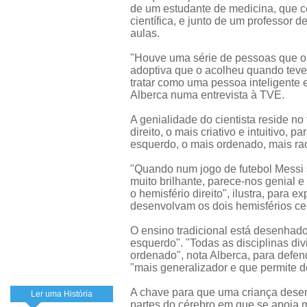
de um estudante de medicina, que c
científica, e junto de um professor 
aulas.
"Houve uma série de pessoas que o 
adoptiva que o acolheu quando teve
tratar como uma pessoa inteligente e
Alberca numa entrevista à TVE.
A genialidade do cientista reside no 
direito, o mais criativo e intuitivo, 
esquerdo, o mais ordenado, mais rac
"Quando num jogo de futebol Messi 
muito brilhante, parece-nos genial e
o hemisfério direito", ilustra, para 
desenvolvam os dois hemisférios cer
O ensino tradicional está desenhado
esquerdo". "Todas as disciplinas div
ordenado", nota Alberca, para defen
"mais generalizador e que permite d
A chave para que uma criança desen
Ler uma História
partes do cérebro em que se apoia 