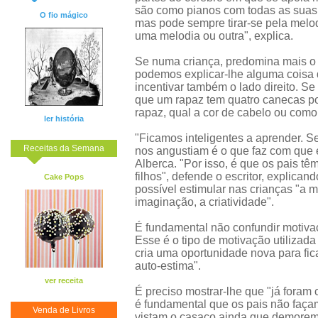
são como pianos com todas as suas t
O fio mágico
mas pode sempre tirar-se pela melod
uma melodia ou outra", explica.
Se numa criança, predomina mais o 
podemos explicar-lhe alguma coisa 
incentivar também o lado direito. 
que um rapaz tem quatro canecas p
rapaz, qual a cor de cabelo ou como
ler história
"Ficamos inteligentes a aprender. 
Receitas da Semana
nos angustiam é o que faz com que e
Alberca. "Por isso, é que os pais t
filhos", defende o escritor, explica
Cake Pops
possível estimular nas crianças "a m
imaginação, a criatividade".
É fundamental não confundir motivaç
Esse é o tipo de motivação utilizad
cria uma oportunidade nova para fic
auto-estima".
ver receita
É preciso mostrar-lhe que "já foram
é fundamental que os pais não façam
Venda de Livros
vistam o casaco ainda que demorem 