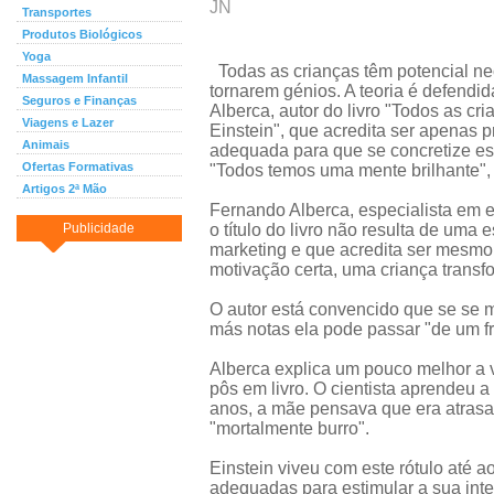
JN
Transportes
Produtos Biológicos
Yoga
Todas as crianças têm potencial ne
Massagem Infantil
tornarem génios. A teoria é defendi
Seguros e Finanças
Alberca, autor do livro "Todos as cr
Viagens e Lazer
Einstein", que acredita ser apenas 
Animais
adequada para que se concretize es
Ofertas Formativas
"Todos temos uma mente brilhante",
Artigos 2ª Mão
Fernando Alberca, especialista em 
Publicidade
o título do livro não resulta de uma e
marketing e que acredita ser mesmo
motivação certa, uma criança transf
O autor está convencido que se se 
más notas ela pode passar "de um f
Alberca explica um pouco melhor a v
pôs em livro. O cientista aprendeu a
anos, a mãe pensava que era atrasa
"mortalmente burro".
Einstein viveu com este rótulo até 
adequadas para estimular a sua inte