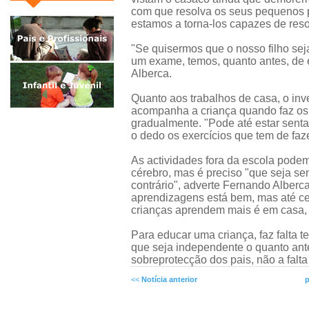
com que resolva os seus pequenos 
estamos a torna-los capazes de reso
"Se quisermos que o nosso filho sej
um exame, temos, quanto antes, de e
Alberca.
Quanto aos trabalhos de casa, o in
acompanha a criança quando faz os
gradualmente. "Pode até estar sent
o dedo os exercícios que tem de faze
As actividades fora da escola podem
cérebro, mas é preciso "que seja se
contrário", adverte Fernando Alberc
aprendizagens está bem, mas até cert
crianças aprendem mais é em casa, 
Para educar uma criança, faz falta t
que seja independente o quanto ante
sobreprotecção dos pais, não a falt
<<
Notícia anterior
p