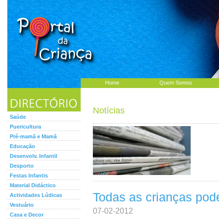
Home
Quem Somos
Notícias
Saúde
Puericultura
Pré-mamã e Mamã
Educação
Desenvolv. Infantil
Desporto
Festas Infantis
Material Didáctico
Todas as crianças pod
Actividades Lúdicas
Vestuário
07-02-2012
Casa e Decor