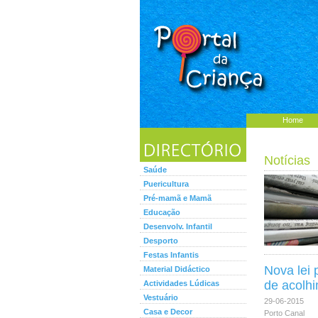
Home
Notícias
Saúde
Puericultura
Pré-mamã e Mamã
Educação
Desenvolv. Infantil
Desporto
Festas Infantis
Nova lei 
Material Didáctico
de acolh
Actividades Lúdicas
Vestuário
29-06-2015
Casa e Decor
Porto Canal