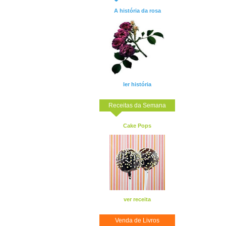
A história da rosa
ler história
Receitas da Semana
Cake Pops
ver receita
Venda de Livros