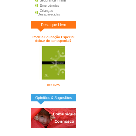
Segurança Infantil
Emergências
Crianças
Desaparecidas
Destaque Livro
Pode a Educação Especial
deixar de ser especial?
ver livro
Opiniões & Sugestões