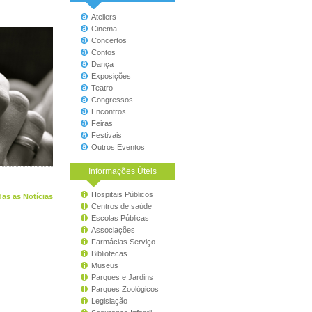
Ateliers
Cinema
Concertos
Contos
Dança
Exposições
Teatro
Congressos
Encontros
Feiras
Festivais
Outros Eventos
Informações Úteis
Hospitais Públicos
as as Notícias
Centros de saúde
Escolas Públicas
Associações
Farmácias Serviço
Bibliotecas
Museus
Parques e Jardins
Parques Zoológicos
Legislação