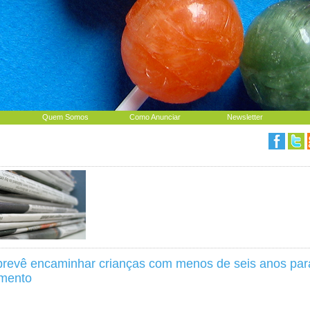
Quem Somos
Como Anunciar
Newsletter
prevê encaminhar crianças com menos de seis anos para
imento