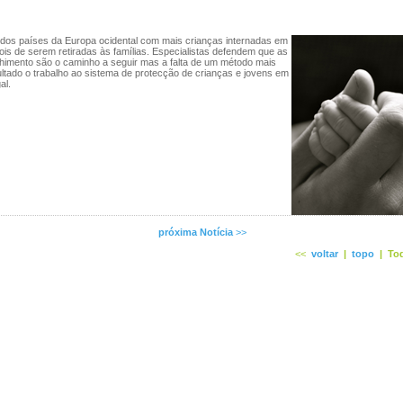
dos países da Europa ocidental com mais crianças internadas em
pois de serem retiradas às famílias. Especialistas defendem que as
lhimento são o caminho a seguir mas a falta de um método mais
cultado o trabalho ao sistema de protecção de crianças e jovens em
al.
próxima Notícia
>>
<<
voltar
|
topo
|
Tod