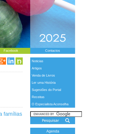
Facebook
Contactos
Noticias
Artigos
Venda de Livros
Ler uma História
Sugestões do Portal
Receitas
O Especialista Aconselha
 famílias
Agenda