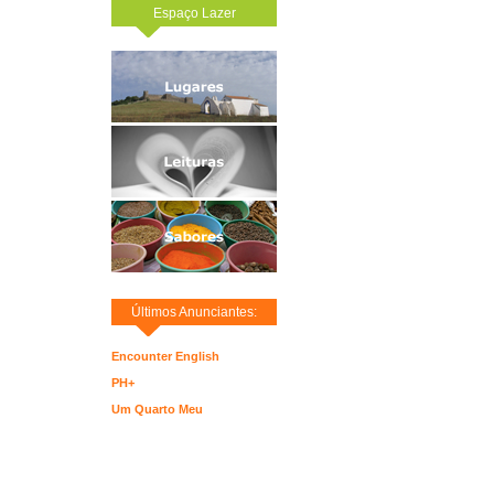
Espaço Lazer
Últimos Anunciantes:
Encounter English
PH+
Um Quarto Meu