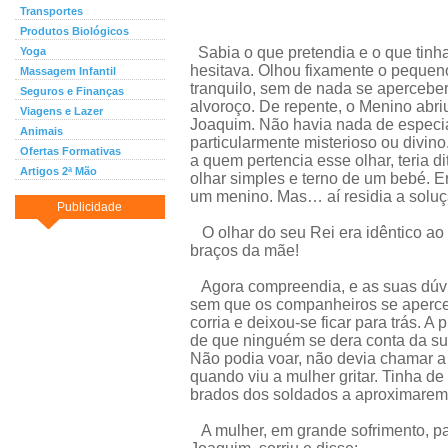
Transportes
Produtos Biológicos
Sabia o que pretendia e o que tinha
Yoga
hesitava. Olhou fixamente o pequeno
Massagem Infantil
tranquilo, sem de nada se aperceber
Seguros e Finanças
alvoroço. De repente, o Menino abri
Viagens e Lazer
Joaquim. Não havia nada de especia
Animais
particularmente misterioso ou divin
Ofertas Formativas
a quem pertencia esse olhar, teria d
Artigos 2ª Mão
olhar simples e terno de um bebé. E
um menino. Mas… aí residia a soluç
Publicidade
O olhar do seu Rei era idêntico ao
braços da mãe!
Agora compreendia, e as suas dúvi
sem que os companheiros se aperce
corria e deixou-se ficar para trás. 
de que ninguém se dera conta da sua
Não podia voar, não devia chamar a
quando viu a mulher gritar. Tinha de
brados dos soldados a aproximarem-
A mulher, em grande sofrimento, pa