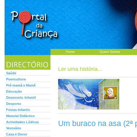
Home
Quem Somos
Ler uma história...
Saúde
Puericultura
Pré-mamã e Mamã
Educação
Desenvolv. Infantil
Desporto
Festas Infantis
Material Didáctico
Um buraco na asa (2ª p
Actividades Lúdicas
Vestuário
Casa e Decor