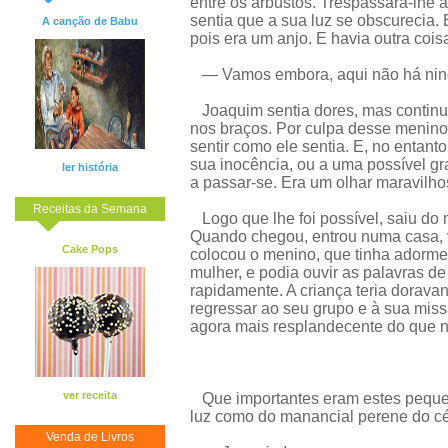
entre os arbustos. Trespassara-lhe 
sentia que a sua luz se obscurecia. 
A canção de Babu
pois era um anjo. E havia outra cois
— Vamos embora, aqui não há ni
Joaquim sentia dores, mas continu
nos braços. Por culpa desse menino 
sentir como ele sentia. E, no entant
sua inocência, ou a uma possível gr
ler história
a passar-se. Era um olhar maravilho
Receitas da Semana
Logo que lhe foi possível, saiu do 
Quando chegou, entrou numa casa, 
Cake Pops
colocou o menino, que tinha adorme
mulher, e podia ouvir as palavras de 
rapidamente. A criança teria doravan
regressar ao seu grupo e à sua miss
agora mais resplandecente do que 
ver receita
Que importantes eram estes pequen
luz como do manancial perene do c
Venda de Livros