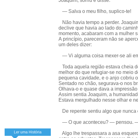
Joaquim, sorriu e disse:
— Salva o meu filho, suplico-te!
Não havia tempo a perder. Joaquim
declive que havia ao lado do camin
momento, acabaram com a mulher s
A princípio, pareceram não se aperc
um deles dizer:
— Vi alguma coisa mexer-se ali em
Toda aquela região estava cheia d
melhor do que refugiar-se no meio de
pequena cavidade, e o anjo cobriu o
Sentado no chão, segurava-o nos br
Olhava-o e quase dava a impressão 
Assim sentia Joaquim, a humanidad
Estava mergulhado nesse olhar e 
De repente sentiu algo que nunca 
— O que aconteceu? — pensou. — Si
Ler uma História
Algo lhe trespassara a asa esquerd