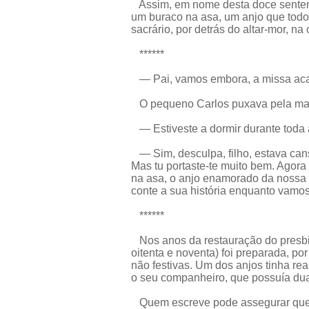
Assim, em nome desta doce sentenç
um buraco na asa, um anjo que todos
sacrário, por detrás do altar-mor, na 
******
— Pai, vamos embora, a missa ac
O pequeno Carlos puxava pela man
— Estiveste a dormir durante toda 
— Sim, desculpa, filho, estava can
Mas tu portaste-te muito bem. Agora
na asa, o anjo enamorado da nossa 
conte a sua história enquanto vamos
******
Nos anos da restauração do presbit
oitenta e noventa) foi preparada, po
não festivas. Um dos anjos tinha r
o seu companheiro, que possuía dua
Quem escreve pode assegurar que a