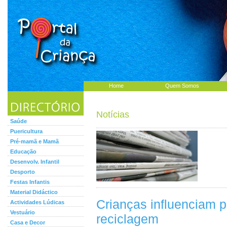
Home
Quem Somos
Notícias
Saúde
Puericultura
Pré-mamã e Mamã
Educação
Desenvolv. Infantil
Desporto
Festas Infantis
Material Didáctico
Crianças influenciam 
Actividades Lúdicas
Vestuário
reciclagem
Casa e Decor