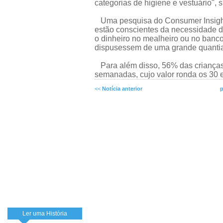
categorias de higiene e vestuário", 
Uma pesquisa do Consumer Insight i
estão conscientes da necessidade d
o dinheiro no mealheiro ou no banc
dispusessem de uma grande quanti
Para além disso, 56% das criança
semanadas, cujo valor ronda os 30 
<<
Notícia anterior
p
Ler uma História