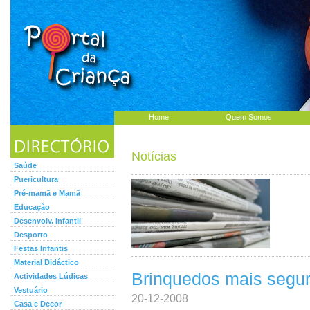
Home
Quem Somos
Notícias
Saúde
Puericultura
Pré-mamã e Mamã
Educação
Desenvolv. Infantil
Desporto
Festas Infantis
Material Didáctico
Brinquedos mais segur
Actividades Lúdicas
Vestuário
20-12-2008
Casa e Decor