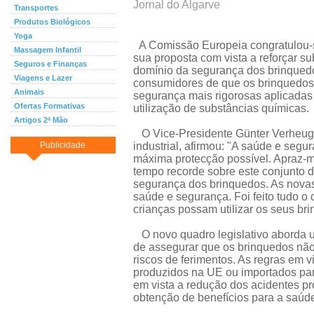
Jornal do Algarve
Transportes
Produtos Biológicos
Yoga
A Comissão Europeia congratulou-
Massagem Infantil
sua proposta com vista a reforçar s
Seguros e Finanças
domínio da segurança dos brinquedo
Viagens e Lazer
consumidores de que os brinquedo
Animais
segurança mais rigorosas aplicadas 
Ofertas Formativas
utilização de substâncias químicas.
Artigos 2ª Mão
O Vice-Presidente Günter Verheugen
Publicidade
industrial, afirmou: "A saúde e seg
máxima protecção possível. Apraz-
tempo recorde sobre este conjunto d
segurança dos brinquedos. As nova
saúde e segurança. Foi feito tudo o 
crianças possam utilizar os seus b
O novo quadro legislativo aborda u
de assegurar que os brinquedos não
riscos de ferimentos. As regras em v
produzidos na UE ou importados para
em vista a redução dos acidentes pr
obtenção de benefícios para a saúde