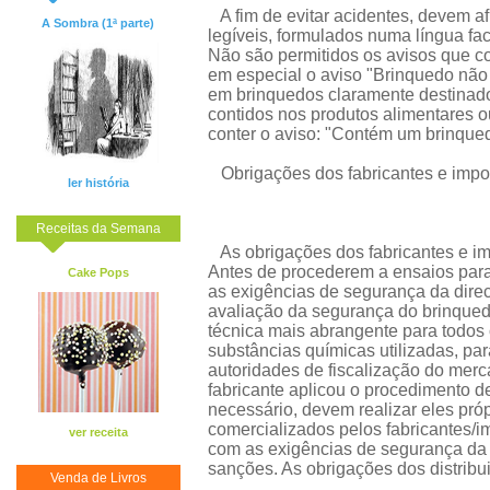
A fim de evitar acidentes, devem af
A Sombra (1ª parte)
legíveis, formulados numa língua f
Não são permitidos os avisos que co
em especial o aviso "Brinquedo nã
em brinquedos claramente destinado
contidos nos produtos alimentares 
conter o aviso: "Contém um brinque
Obrigações dos fabricantes e impo
ler história
Receitas da Semana
As obrigações dos fabricantes e im
Antes de procederem a ensaios para
Cake Pops
as exigências de segurança da direc
avaliação da segurança do brinque
técnica mais abrangente para todos 
substâncias químicas utilizadas, par
autoridades de fiscalização do merc
fabricante aplicou o procedimento 
necessário, devem realizar eles pró
comercializados pelos fabricantes/
ver receita
com as exigências de segurança da
sanções. As obrigações dos distrib
Venda de Livros