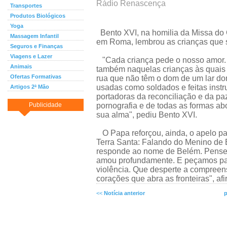
Rádio Renascença
Transportes
Produtos Biológicos
Yoga
Bento XVI, na homilia da Missa do 
Massagem Infantil
em Roma, lembrou as crianças que 
Seguros e Finanças
Viagens e Lazer
"Cada criança pede o nosso amor. P
Animais
também naquelas crianças às quais
Ofertas Formativas
rua que não têm o dom de um lar do
usadas como soldados e feitas inst
Artigos 2ª Mão
portadoras da reconciliação e da paz
Publicidade
pornografia e de todas as formas ab
sua alma", pediu Bento XVI.
O Papa reforçou, ainda, o apelo par
Terra Santa: Falando do Menino de
responde ao nome de Belém. Pensem
amou profundamente. E peçamos para
violência. Que desperte a compreens
corações que abra as fronteiras", af
<<
Notícia anterior
p