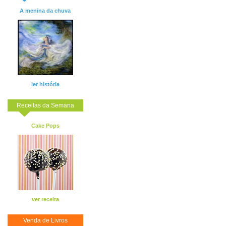
A menina da chuva
ler história
Receitas da Semana
Cake Pops
ver receita
Venda de Livros