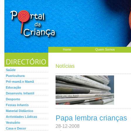
Home
Quem Somos
Notícias
Saúde
Puericultura
Pré-mamã e Mamã
Educação
Desenvolv. Infantil
Desporto
Festas Infantis
Material Didáctico
Papa lembra crianças
Actividades Lúdicas
Vestuário
28-12-2008
Casa e Decor