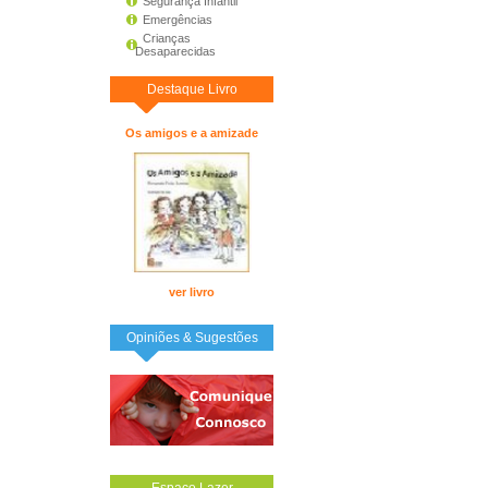
Segurança Infantil
Emergências
Crianças
Desaparecidas
Destaque Livro
Os amigos e a amizade
ver livro
Opiniões & Sugestões
Espaço Lazer