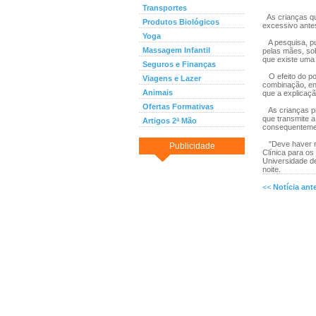
Transportes
As crianças qu
Produtos Biológicos
excessivo ante
Yoga
A pesquisa, pub
Massagem Infantil
pelas mães, sob
que existe uma 
Seguros e Finanças
O efeito do po
Viagens e Lazer
combinação, env
Animais
que a explicaçã
Ofertas Formativas
As crianças p
que transmite a
Artigos 2ª Mão
consequentement
"Deve haver reg
Publicidade
Clínica para os
Universidade de
noite.
<<
Notícia ante