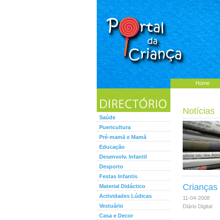
Home
Notícias
Saúde
Puericultura
Pré-mamã e Mamã
Educação
Desenvolv. Infantil
Desporto
Festas Infantis
Crianças
Material Didáctico
Actividades Lúdicas
11-04-2008
Vestuário
Diário Digital
Casa e Decor