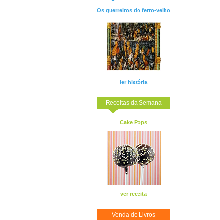
Os guerreiros do ferro-velho
ler história
Receitas da Semana
Cake Pops
ver receita
Venda de Livros