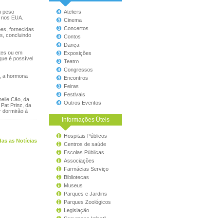
m peso
Ateliers
, nos EUA.
Cinema
Concertos
es, fornecidas
s, concluindo
Contos
Dança
tes ou em
Exposições
que é possível
Teatro
Congressos
, a hormona
Encontros
Feiras
Festivais
elle Cão, da
Outros Eventos
 Pat Prinz, da
r dormirão à
Informações Úteis
Hospitais Públicos
as as Notícias
Centros de saúde
Escolas Públicas
Associações
Farmácias Serviço
Bibliotecas
Museus
Parques e Jardins
Parques Zoológicos
Legislação