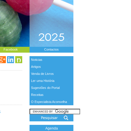
Facebook
Contactos
Noticias
Artigos
Venda de Livros
Ler uma História
Sugestões do Portal
Receitas
O Especialista Aconselha
s
Agenda