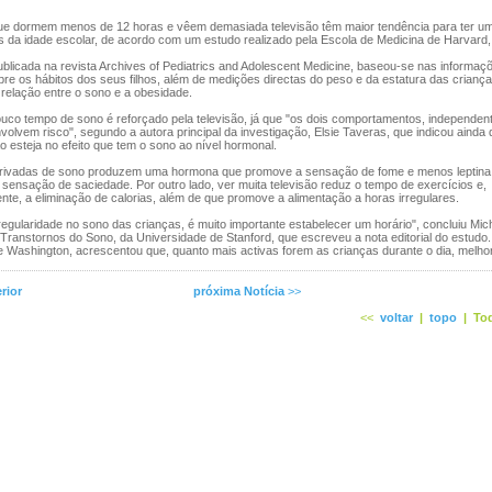
e dormem menos de 12 horas e vêem demasiada televisão têm maior tendência para ter u
s da idade escolar, de acordo com um estudo realizado pela Escola de Medicina de Harvard
licada na revista Archives of Pediatrics and Adolescent Medicine, baseou-se nas informaçõ
re os hábitos dos seus filhos, além de medições directas do peso e da estatura das criança
relação entre o sono e a obesidade.
uco tempo de sono é reforçado pela televisão, já que "os dois comportamentos, independen
olvem risco", segundo a autora principal da investigação, Elsie Taveras, que indicou ainda 
o esteja no efeito que tem o sono ao nível hormonal.
rivadas de sono produzem uma hormona que promove a sensação de fome e menos leptina
 sensação de saciedade. Por outro lado, ver muita televisão reduz o tempo de exercícios e,
e, a eliminação de calorias, além de que promove a alimentação a horas irregulares.
ularidade no sono das crianças, é muito importante estabelecer um horário", concluiu Mich
 Transtornos do Sono, da Universidade de Stanford, que escreveu a nota editorial do estudo.
 Washington, acrescentou que, quanto mais activas forem as crianças durante o dia, melho
rior
próxima Notícia
>>
<<
voltar
|
topo
|
Tod