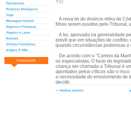
TVI
Transportes
Produtos Biológicos
Yoga
A nova lei do divórcio retira do Cód
Massagem Infantil
filhos serem ouvidos pelo Tribunal, e
Seguros e Finanças
Viagens e Lazer
A lei, aprovada na generalidade pe
Animais
prevê que em situações de conflito, o
Ofertas Formativas
quando circunstâncias poderosas o
Artigos 2ª Mão
De acordo com o "Correio da Manhã"
Publicidade
os especialistas. O facto do legisl
criança ser chamada a Tribunal é um
apontados pelos críticos são o risco
a necessidade do envolvimento de t
decidir.
<<
Notícia anterior
p