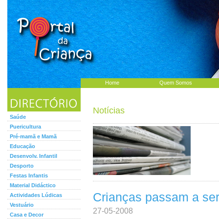
Home
Quem Somos
Notícias
Saúde
Puericultura
Pré-mamã e Mamã
Educação
Desenvolv. Infantil
Desporto
Festas Infantis
Material Didáctico
Crianças passam a ser
Actividades Lúdicas
Vestuário
27-05-2008
Casa e Decor