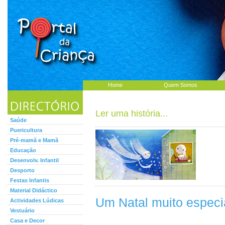
Home
Quem Somos
Ler uma história...
Saúde
Puericultura
Pré-mamã e Mamã
Educação
Desenvolv. Infantil
Desporto
Festas Infantis
Material Didáctico
Um Natal muito especi
Actividades Lúdicas
Vestuário
Casa e Decor