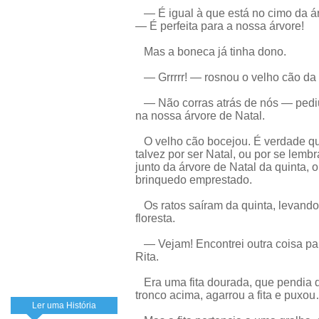
— É igual à que está no cimo da ár
— É perfeita para a nossa árvore!
Mas a boneca já tinha dono.
— Grrrrr! — rosnou o velho cão da
— Não corras atrás de nós — pediu
na nossa árvore de Natal.
O velho cão bocejou. É verdade que,
talvez por ser Natal, ou por se lemb
junto da árvore de Natal da quinta, 
brinquedo emprestado.
Os ratos saíram da quinta, levando
floresta.
— Vejam! Encontrei outra coisa pa
Rita.
Era uma fita dourada, que pendia d
tronco acima, agarrou a fita e puxo
Ler uma História