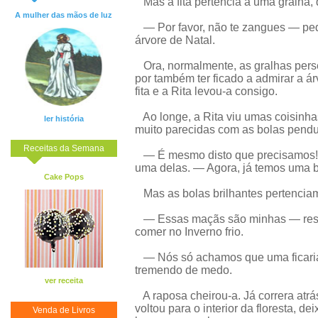
Mas a fita pertencia a uma gralha, q
A mulher das mãos de luz
— Por favor, não te zangues — pedi
árvore de Natal.
Ora, normalmente, as gralhas perse
por também ter ficado a admirar a ár
fita e a Rita levou-a consigo.
Ao longe, a Rita viu umas coisinhas
ler história
muito parecidas com as bolas pendur
Receitas da Semana
— É mesmo disto que precisamos! 
uma delas. — Agora, já temos uma b
Cake Pops
Mas as bolas brilhantes pertencia
— Essas maçãs são minhas — resmu
comer no Inverno frio.
— Nós só achamos que uma ficaria 
tremendo de medo.
ver receita
A raposa cheirou-a. Já correra atrás
voltou para o interior da floresta, 
Venda de Livros