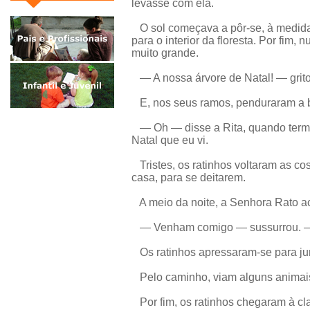
levasse com ela.
O sol começava a pôr-se, à medida
para o interior da floresta. Por fim,
muito grande.
— A nossa árvore de Natal! — grito
E, nos seus ramos, penduraram a bo
— Oh — disse a Rita, quando term
Natal que eu vi.
Tristes, os ratinhos voltaram as co
casa, para se deitarem.
A meio da noite, a Senhora Rato a
— Venham comigo — sussurrou. — 
Os ratinhos apressaram-se para jun
Pelo caminho, viam alguns animais
Por fim, os ratinhos chegaram à cla