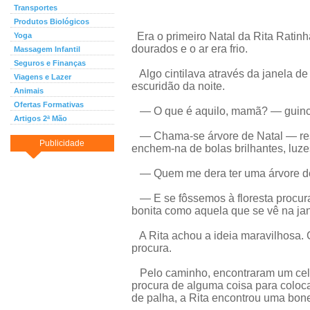
Transportes
Produtos Biológicos
Era o primeiro Natal da Rita Ratinh
Yoga
dourados e o ar era frio.
Massagem Infantil
Seguros e Finanças
Algo cintilava através da janela de
Viagens e Lazer
escuridão da noite.
Animais
Ofertas Formativas
— O que é aquilo, mamã? — guinch
Artigos 2ª Mão
— Chama-se árvore de Natal — re
Publicidade
enchem-na de bolas brilhantes, luzes
— Quem me dera ter uma árvore de 
— E se fôssemos à floresta procur
bonita como aquela que se vê na jan
A Rita achou a ideia maravilhosa. 
procura.
Pelo caminho, encontraram um celei
procura de alguma coisa para coloc
de palha, a Rita encontrou uma bon