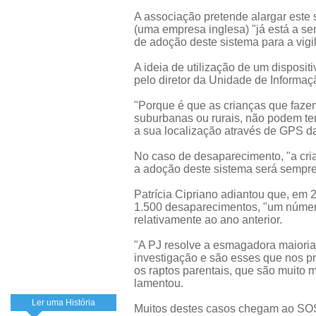
A associação pretende alargar este 
(uma empresa inglesa) "já está a se
de adoção deste sistema para a vigil
A ideia de utilização de um disposit
pelo diretor da Unidade de Informaçã
"Porque é que as crianças que faze
suburbanas ou rurais, não podem ter
a sua localização através de GPS d
No caso de desaparecimento, "a cria
a adoção deste sistema será sempre 
Patrícia Cipriano adiantou que, em 
1.500 desaparecimentos, "um númer
relativamente ao ano anterior.
"A PJ resolve a esmagadora maiori
investigação e são esses que nos 
os raptos parentais, que são muito 
lamentou.
Ler uma História
Muitos destes casos chegam ao SOS-