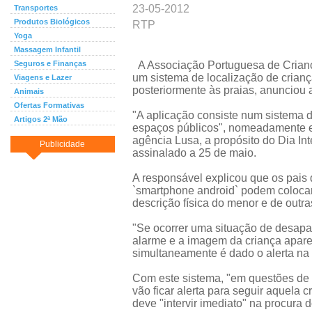
23-05-2012
Transportes
Produtos Biológicos
RTP
Yoga
Massagem Infantil
Seguros e Finanças
A Associação Portuguesa de Crianç
um sistema de localização de crian
Viagens e Lazer
posteriormente às praias, anunciou a
Animais
Ofertas Formativas
"A aplicação consiste num sistema 
Artigos 2ª Mão
espaços públicos", nomeadamente em 
agência Lusa, a propósito do Dia In
Publicidade
assinalado a 25 de maio.
A responsável explicou que os pais 
`smartphone android` podem colocar
descrição física do menor e de outr
"Se ocorrer uma situação de desapa
alarme e a imagem da criança apare
simultaneamente é dado o alerta na p
Com este sistema, "em questões de 
vão ficar alerta para seguir aquela 
deve "intervir imediato" na procura 