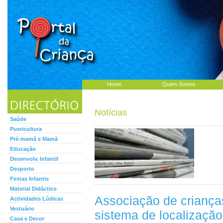
Home
Quem Somos
Notícias
Saúde
Puericultura
Pré-mamã e Mamã
Educação
Desenvolv. Infantil
Desporto
Festas Infantis
Material Didáctico
Associação de criança
Actividades Lúdicas
Vestuário
sistema de localizaçã
Casa e Decor