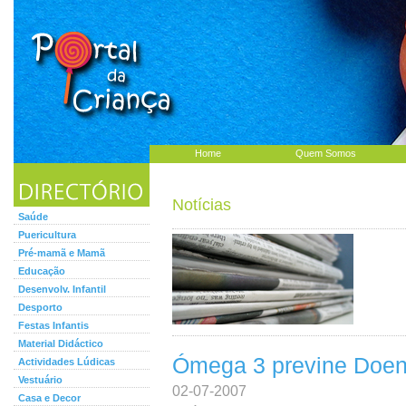
Home
Quem Somos
Notícias
Saúde
Puericultura
Pré-mamã e Mamã
Educação
Desenvolv. Infantil
Desporto
Festas Infantis
Material Didáctico
Ómega 3 previne Doen
Actividades Lúdicas
Vestuário
02-07-2007
Casa e Decor