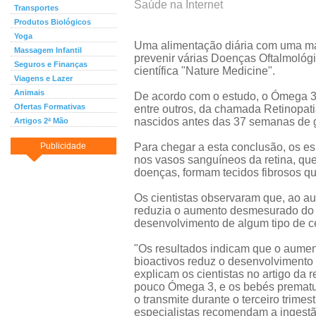
Saúde na Internet
Transportes
Produtos Biológicos
Yoga
Uma alimentação diária com uma ma
Massagem Infantil
prevenir várias Doenças Oftalmológi
Seguros e Finanças
científica "Nature Medicine".
Viagens e Lazer
Animais
De acordo com o estudo, o Ómega 3 c
Ofertas Formativas
entre outros, da chamada Retinopat
nascidos antes das 37 semanas de g
Artigos 2ª Mão
Publicidade
Para chegar a esta conclusão, os es
nos vasos sanguíneos da retina, qu
doenças, formam tecidos fibrosos q
Os cientistas observaram que, ao a
reduzia o aumento desmesurado do s
desenvolvimento de algum tipo de c
"Os resultados indicam que o aumen
bioactivos reduz o desenvolvimento
explicam os cientistas no artigo da 
pouco Ómega 3, e os bebés prematur
o transmite durante o terceiro trime
especialistas recomendam a ingest