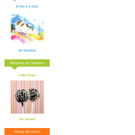
A flor e o sino
ler história
Receitas da Semana
Cake Pops
ver receita
Venda de Livros