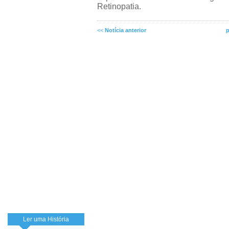
Retinopatia.
<<
Notícia anterior
p
Ler uma História