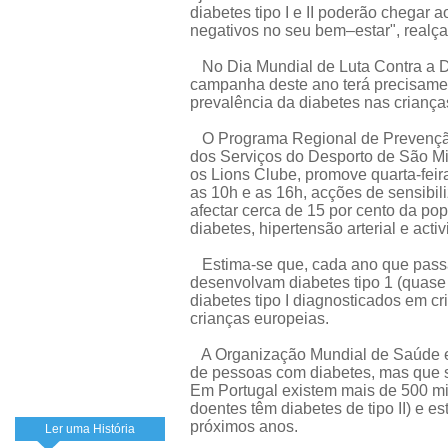
diabetes tipo I e II poderão chegar
negativos no seu bem–estar", realça 
No Dia Mundial de Luta Contra a D
campanha deste ano terá precisamen
prevalência da diabetes nas criança
O Programa Regional de Prevenção
dos Serviços do Desporto de São M
os Lions Clube, promove quarta-feir
as 10h e as 16h, acções de sensibil
afectar cerca de 15 por cento da po
diabetes, hipertensão arterial e act
Estima-se que, cada ano que passa
desenvolvam diabetes tipo 1 (quase 
diabetes tipo I diagnosticados em c
crianças europeias.
A Organização Mundial de Saúde e
de pessoas com diabetes, mas que só
Em Portugal existem mais de 500 mi
doentes têm diabetes de tipo II) e 
próximos anos.
Ler uma História