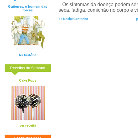
Os sintomas da doença podem ser 
Gutierres, o homem das
seca, fadiga, comichão no corpo e vi
forças
<<
Notícia anterior
p
ler história
Receitas da Semana
Cake Pops
ver receita