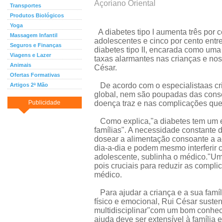
Açoriano Oriental
Transportes
Produtos Biológicos
Yoga
A diabetes tipo I aumenta três por c
Massagem Infantil
adolescentes e cinco por cento entr
Seguros e Finanças
diabetes tipo II, encarada como um
Viagens e Lazer
taxas alarmantes nas crianças e nos
Animais
César.
Ofertas Formativas
De acordo com o especialistaas cr
Artigos 2ª Mão
global, nem são poupadas das conse
Publicidade
doença traz e nas complicações que
Como explica,"a diabetes tem um e
famílias". A necessidade constante 
dosear a alimentação consoante a ac
dia-a-dia e podem mesmo interferir
adolescente, sublinha o médico."Um
pois cruciais para reduzir as compli
médico.
Para ajudar a criança e a sua famí
físico e emocional, Rui César suste
multidisciplinar"com um bom conhec
ajuda deve ser extensível à família 