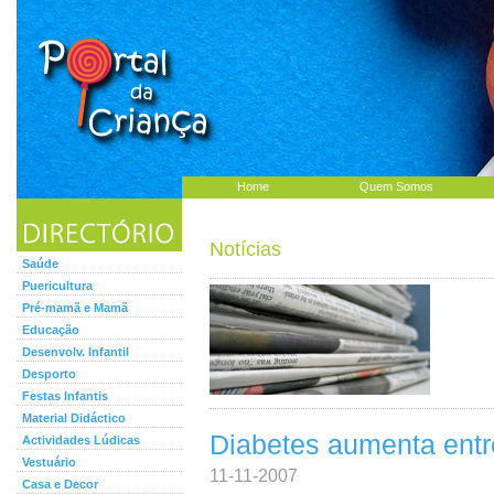
Home
Quem Somos
Notícias
Saúde
Puericultura
Pré-mamã e Mamã
Educação
Desenvolv. Infantil
Desporto
Festas Infantis
Material Didáctico
Diabetes aumenta entr
Actividades Lúdicas
Vestuário
11-11-2007
Casa e Decor