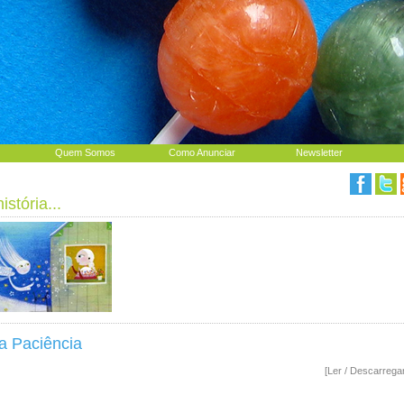
Quem Somos
Como Anunciar
Newsletter
stória...
a Paciência
[Ler / Descarrega