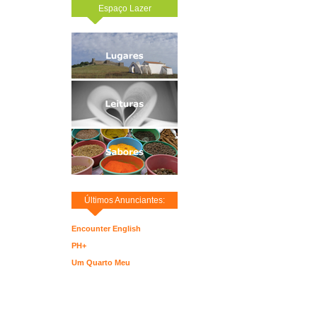
Espaço Lazer
Últimos Anunciantes:
Encounter English
PH+
Um Quarto Meu