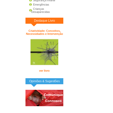
Segurança Infantil
Emergências
Crianças
Desaparecidas
Destaque Livro
Criatividade: Conceitos,
Necessidades e Intervenção
ver livro
Opiniões & Sugestões