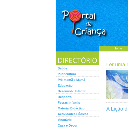
Home
Ler uma hi
Saúde
Puericultura
Pré-mamã e Mamã
Educação
Desenvolv. Infantil
Desporto
Festas Infantis
A Lição d
Material Didáctico
Actividades Lúdicas
Vestuário
Casa e Decor