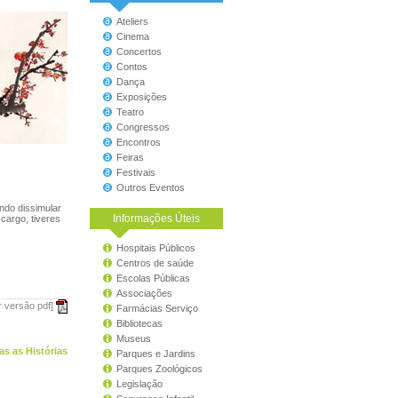
Ateliers
Cinema
Concertos
Contos
Dança
Exposições
Teatro
Congressos
Encontros
Feiras
Festivais
Outros Eventos
ndo dissimular
Informações Úteis
cargo, tiveres
Hospitais Públicos
Centros de saúde
Escolas Públicas
Associações
r versão pdf]
Farmácias Serviço
Bibliotecas
Museus
as as Histórias
Parques e Jardins
Parques Zoológicos
Legislação