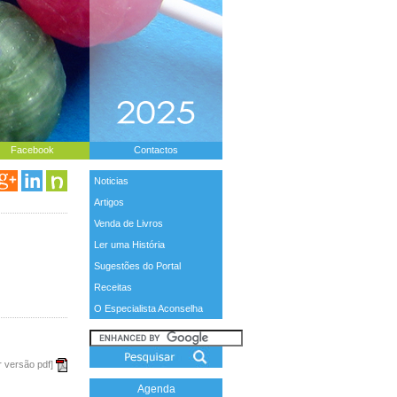
Facebook
Contactos
Noticias
Artigos
Venda de Livros
Ler uma História
Sugestões do Portal
Receitas
O Especialista Aconselha
r versão pdf]
Agenda