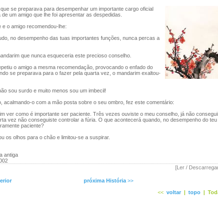
e se preparava para desempenhar um importante cargo oficial
a de um amigo que lhe foi apresentar as despedidas.
e o amigo recomendou-lhe:
o, no desempenho das tuas importantes funções, nunca percas a
darim que nunca esqueceria este precioso conselho.
petiu o amigo a mesma recomendação, provocando o enfado do
do se preparava para o fazer pela quarta vez, o mandarim exaltou-
o sou surdo e muito menos sou um imbecil!
 acalmando-o com a mão posta sobre o seu ombro, fez este comentário:
ver como é importante ser paciente. Três vezes ouviste o meu conselho, já não consegui
rta vez não conseguiste controlar a fúria. O que acontecerá quando, no desempenho do teu 
iramente paciente?
os olhos para o chão e limitou-se a suspirar.
a antiga
2002
[Ler / Descarrega
erior
próxima História
>>
<<
voltar
|
topo
|
Tod