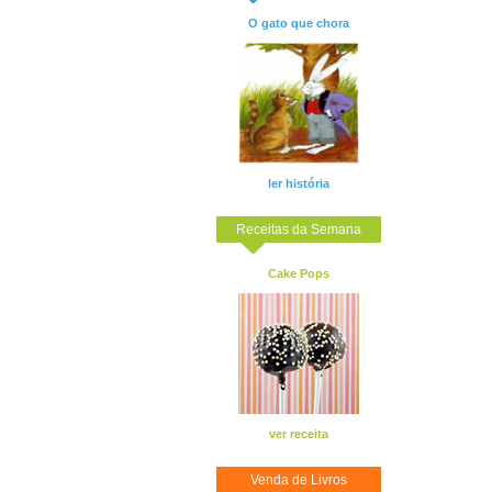
O gato que chora
ler história
Receitas da Semana
Cake Pops
ver receita
Venda de Livros