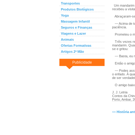
Transportes
Um mandarim qu
recebeu a visit
Produtos Biológicos
Yoga
Abraçaram-se 
Massagem Infantil
— Acima de tud
paciência.
Seguros e Finanças
Viagens e Lazer
Prometeu o man
Animais
Três vezes re
mandarim. Quan
Ofertas Formativas
se e gritou:
Artigos 2ª Mão
— Basta, eu nã
Publicidade
Então o amigo,
— Podes assim 
o enfado. À qua
de ser verdade
O amigo baixou 
J. J. Letria
Contos da Chin
Porto, Ambar, 
<<
História ant