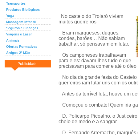
Transportes
Produtos Biológicos
No castelo do Trolaró viviam
Yoga
muitos guerreiros.
Massagem Infantil
Seguros e Finanças
Eram marqueses, duques,
Viagens e Lazer
condes, barões… Não sabiam
Animais
trabalhar, só pensavam em lutar.
Ofertas Formativas
Artigos 2ª Mão
Os camponeses trabalhavam
para eles: davam-lhes tudo o que
Publicidade
precisavam para comer e até o óleo 
No dia da grande festa do Castelo d
guerreiros iam lutar uns com os outr
Antes da terrível luta, houve um de
Começou o combate! Quem iria ga
D. Policarpo Picoalho, o Justiceiro, 
cheio de medo e a sangrar.
D. Fernando Arremacho, marquês d