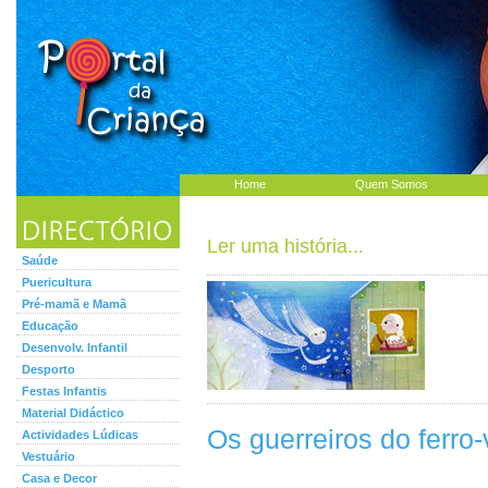
Home
Quem Somos
Ler uma história...
Saúde
Puericultura
Pré-mamã e Mamã
Educação
Desenvolv. Infantil
Desporto
Festas Infantis
Material Didáctico
Os guerreiros do ferro-
Actividades Lúdicas
Vestuário
Casa e Decor