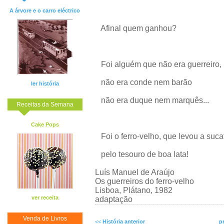
A árvore e o carro eléctrico
Afinal quem ganhou?
Foi alguém que não era guerreiro,
não era conde nem barão
ler história
não era duque nem marquês...
Receitas da Semana
Cake Pops
Foi o ferro-velho, que levou a suca
pelo tesouro de boa lata!
Luís Manuel de Araújo
Os guerreiros do ferro-velho
Lisboa, Plátano, 1982
ver receita
adaptação
Venda de Livros
<<
História anterior
p