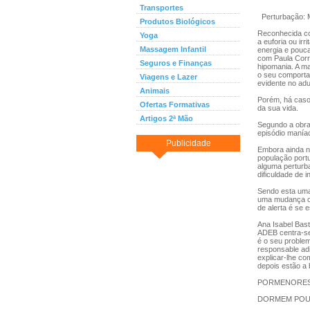
Transportes
Perturbação: M
Produtos Biológicos
Reconhecida co
Yoga
a euforia ou ir
Massagem Infantil
energia e pouc
com Paula Corre
Seguros e Finanças
hipomania. A m
o seu comporta
Viagens e Lazer
evidente no adu
Animais
Porém, há casos
Ofertas Formativas
da sua vida.
Artigos 2ª Mão
Segundo a obra 
episódio manía
Publicidade
Embora ainda n
população port
alguma perturb
dificuldade de 
Sendo esta uma
uma mudança com
de alerta é se
Ana Isabel Bast
ADEB centra-se
é o seu problem
responsable adi
explicar-lhe c
depois estão a 
PORMENORE
DORMEM PO