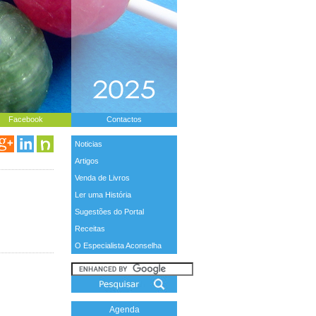
Facebook
Contactos
Noticias
Artigos
Venda de Livros
Ler uma História
Sugestões do Portal
Receitas
O Especialista Aconselha
Agenda