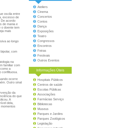
Ateliers
Cinema
e oscila entre
Concertos
ra, excesso de
. De acordo
Contos
os de mania e
Dança
e o doente tem
eja mais
Exposições
Teatro
Congressos
siva ao longo
Encontros
Feiras
 bipolar, com
Festivais
Outros Eventos
tologia na
m familiar com
s como a
Informações Úteis
 conflituosa.
quando ocorre
Hospitais Públicos
uém. Outro sinal
Centros de saúde
Escolas Públicas
ervenção da
Associações
nciência do que
Farmácias Serviço
licou. A
ível dela,
Bibliotecas
 e momentos
Museus
Parques e Jardins
Parques Zoológicos
Legislação