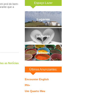
Espaço Lazer
 em prol do bem-
arante que a
as as Notícias
Últimos Anunciantes:
Encounter English
PH+
Um Quarto Meu