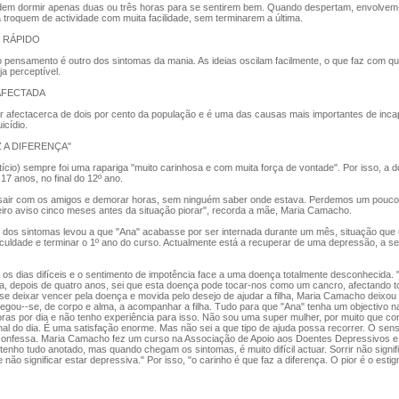
em dormir apenas duas ou três horas para se sentirem bem. Quando despertam, envolvem
 troquem de actividade com muita facilidade, sem terminarem a última.
 RÁPIDO
 pensamento é outro dos sintomas da mania. As ideias oscilam facilmente, o que faz com qu
a perceptível.
AFECTADA
ar afectacerca de dois por cento da população e é uma das causas mais importantes de inca
icídio.
 A DIFERENÇA"
tício) sempre foi uma rapariga "muito carinhosa e com muita força de vontade". Por isso, a
17 anos, no final do 12º ano.
air com os amigos e demorar horas, sem ninguém saber onde estava. Perdemos um pouco 
eiro aviso cinco meses antes da situação piorar", recorda a mãe, Maria Camacho.
dos sintomas levou a que "Ana" acabasse por ser internada durante um mês, situação que 
aculdade e terminar o 1º ano do curso. Actualmente está a recuperar de uma depressão, a s
os dias difíceis e o sentimento de impotência face a uma doença totalmente desconhecida. "Fo
a, depois de quatro anos, sei que esta doença pode tocar-nos como um cancro, afectando to
se deixar vencer pela doença e movida pelo desejo de ajudar a filha, Maria Camacho deixou
regou--se, de corpo e alma, a acompanhar a filha. Tudo para que "Ana" tenha um objectivo n
oras por dia e não tenho experiência para isso. Não sou uma super mulher, por muito que c
nal do dia. É uma satisfação enorme. Mas não sei a que tipo de ajuda possa recorrer. O s
 confessa. Maria Camacho fez um curso na Associação de Apoio aos Doentes Depressivos e 
 tenho tudo anotado, mas quando chegam os sintomas, é muito difícil actuar. Sorrir não signif
e não significar estar depressiva." Por isso, "o carinho é que faz a diferença. O pior é o est