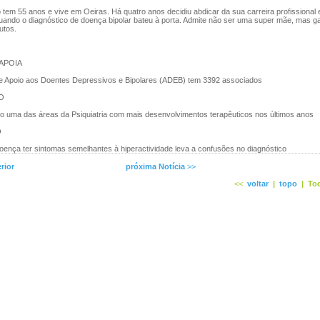
em 55 anos e vive em Oeiras. Há quatro anos decidiu abdicar da sua carreira profissional
 quando o diagnóstico de doença bipolar bateu à porta. Admite não ser uma super mãe, mas g
utos.
APOIA
e Apoio aos Doentes Depressivos e Bipolares (ADEB) tem 3392 associados
O
do uma das áreas da Psiquiatria com mais desenvolvimentos terapêuticos nos últimos anos
O
oença ter sintomas semelhantes à hiperactividade leva a confusões no diagnóstico
rior
próxima Notícia
>>
<<
voltar
|
topo
|
Tod