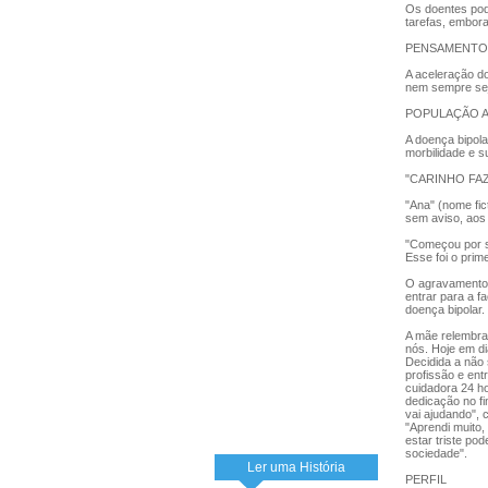
Os doentes pod
tarefas, embora
PENSAMENTO
A aceleração do
nem sempre sej
POPULAÇÃO 
A doença bipol
morbilidade e su
"CARINHO FAZ
"Ana" (nome fic
sem aviso, aos 
"Começou por s
Esse foi o prim
O agravamento 
entrar para a f
doença bipolar.
A mãe relembra 
nós. Hoje em di
Decidida a não 
profissão e ent
cuidadora 24 h
dedicação no fi
vai ajudando",
"Aprendi muito,
estar triste pod
sociedade".
Ler uma História
PERFIL