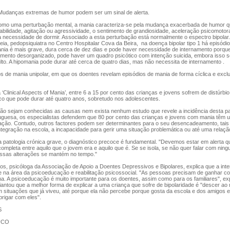
udanças extremas de humor podem ser um sinal de alerta.
mo uma perturbação mental, a mania caracteriza-se pela mudança exacerbada de humor qu
ritabilidade, agitação ou agressividade, o sentimento de grandiosidade, aceleração psicomoto
a necessidade de dormir. Associado a esta perturbação está normalmente o espectro bipolar
ia, pedopsiquiatra no Centro Hospitalar Cova da Beira, na doença bipolar tipo 1 há episódi
ania é mais grave, dura cerca de dez dias e pode haver necessidade de internamento porqu
mento desorganizado, pode haver um quadro psicótico com intenção suicida, embora isso s
lto. A hipomania pode durar até cerca de quatro dias, mas não necessita de internamento .
 de mania unipolar, em que os doentes revelam episódios de mania de forma cíclica e exclu
‘Clinical Aspects of Mania’, entre 6 a 15 por cento das crianças e jovens sofrem de distúrbio
co que pode durar até quatro anos, sobretudo nos adolescentes.
ão sejam conhecidas as causas nem exista nenhum estudo que revele a incidência desta pa
uguesa, os especialistas defendem que 80 por cento das crianças e jovens com mania têm u
ação. Contudo, outros factores podem ser determinantes para o seu desencadeamento, tai
integração na escola, a incapacidade para gerir uma situação problemática ou até uma relação
 patologia crónica grave, o diagnóstico precoce é fundamental. "Devemos estar em alerta 
pleta entre aquilo que o jovem era e aquilo que é. Se se isola, se não quer falar com ning
 essas alterações se mantém no tempo."
os, psicóloga da Associação de Apoio a Doentes Depressivos e Bipolares, explica que a int
 na área da psicoeducação e reabilitação psicossocial. "As pessoas precisam de ganhar co
a. A psicoeducação é muito importante para os doentes, assim como para os familiares", exp
antou que a melhor forma de explicar a uma criança que sofre de bipolaridade é "descer ao n
om situações que já viveu, até porque ela não percebe porque gosta da escola e dos amigos
brigar com eles".
S
UCO