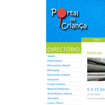
Home
Notícias
Saúde
Puericultura
Pré-mamã e Mamã
Educação
Desenvolv. Infantil
Desporto
Festas Infantis
6 a 15 po
Material Didáctico
Actividades Lúdicas
29-09-2009
Vestuário
Correio da Ma
Casa e Decor