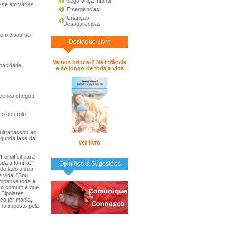
Segurança Infantil
-se em várias
Emergências
Crianças
Desaparecidas
e o discurso
Destaque Livro
Vamos brincar? Na infância
pacidade,
e ao longo de toda a vida
 doença chegou
o controlo.
ultrapassou ao
egunda fase da
ver livro
i difícil para
da a família."
Opiniões & Sugestões
 de lado a sua
a vida. "Sou
ompense toda a
enso comum é que
Bipolares.
ica ter mania,
igma imposto pela