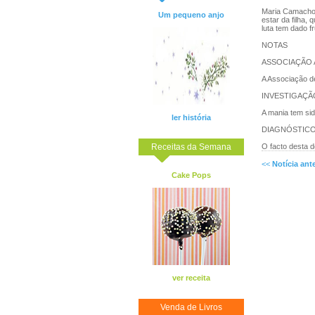
Maria Camacho t
Um pequeno anjo
estar da filha,
luta tem dado fr
NOTAS
ASSOCIAÇÃO 
A Associação d
INVESTIGAÇÃ
A mania tem si
ler história
DIAGNÓSTIC
Receitas da Semana
O facto desta d
<<
Notícia ante
Cake Pops
ver receita
Venda de Livros