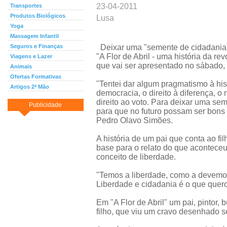
23-04-2011
Transportes
Produtos Biológicos
Lusa
Yoga
Massagem Infantil
Seguros e Finanças
Deixar uma "semente de cidadania" ju
"A Flor de Abril - uma história da r
Viagens e Lazer
que vai ser apresentado no sábado, 
Animais
Ofertas Formativas
"Tentei dar algum pragmatismo à his
Artigos 2ª Mão
democracia, o direito à diferença, o
direito ao voto. Para deixar uma se
Publicidade
para que no futuro possam ser bons
Pedro Olavo Simões.
A história de um pai que conta ao fil
base para o relato do que aconteceu
conceito de liberdade.
"Temos a liberdade, como a devemos
Liberdade e cidadania é o que quero 
Em "A Flor de Abril" um pai, pintor,
filho, que viu um cravo desenhado 