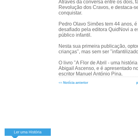
Através da conversa entre os dois, f
Revolução dos Cravos, e destaca-se 
conquistar.
Pedro Olavo Simões tem 44 anos, é j
desafiado pela editora QuidNovi a es
público infantil.
Nesta sua primeira publicação, opto
crianças", mas sem ser "infantilizado
O livro "A Flor de Abril - uma histór
Abigail Ascenso, e é apresentado n
escritor Manuel António Pina.
<<
Notícia anterior
p
Ler uma História