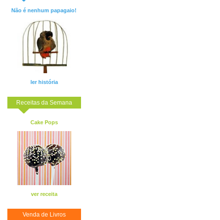
Não é nenhum papagaio!
ler história
Receitas da Semana
Cake Pops
ver receita
Venda de Livros