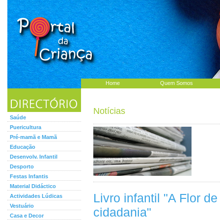
Home
Quem Somos
Notícias
Saúde
Puericultura
Pré-mamã e Mamã
Educação
Desenvolv. Infantil
Desporto
Festas Infantis
Material Didáctico
Livro infantil "A Flor d
Actividades Lúdicas
Vestuário
cidadania"
Casa e Decor