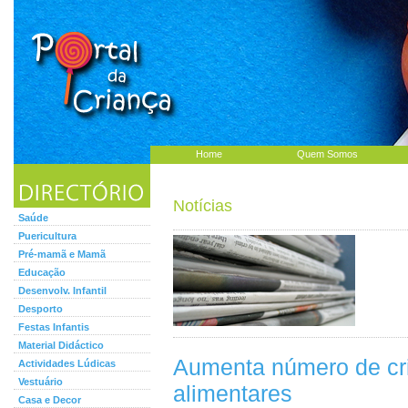
Home
Quem Somos
Notícias
Saúde
Puericultura
Pré-mamã e Mamã
Educação
Desenvolv. Infantil
Desporto
Festas Infantis
Material Didáctico
Aumenta número de cri
Actividades Lúdicas
Vestuário
alimentares
Casa e Decor