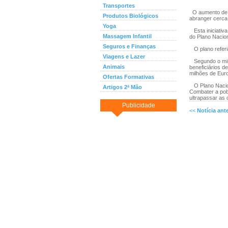
Transportes
O aumento de 2
Produtos Biológicos
abranger cerca 
Yoga
Esta iniciativa
Massagem Infantil
do Plano Nacio
Seguros e Finanças
O plano referia
Viagens e Lazer
Segundo o mini
Animais
beneficiários d
milhões de Eur
Ofertas Formativas
O Plano Naciona
Artigos 2ª Mão
Combater a pob
ultrapassar as 
Publicidade
<<
Notícia ante