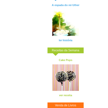
A espada do rei Uther
ler história
Receitas da Semana
Cake Pops
ver receita
Venda de Livros