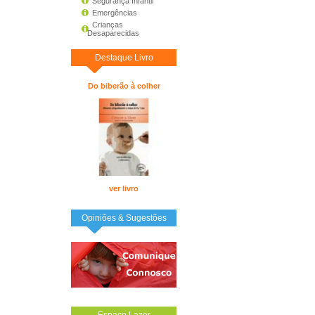
Segurança Infantil
Emergências
Crianças
Desaparecidas
Destaque Livro
Do biberão à colher
ver livro
Opiniões & Sugestões
Espaço Lazer