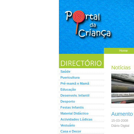
Home
Notícias
Saúde
Puericultura
Pré-mamã e Mamã
Educação
Desenvolv. Infantil
Desporto
Festas Infantis
Aumento 
Material Didáctico
Actividades Lúdicas
15-03-2008
Vestuário
Diário Digital
Casa e Decor