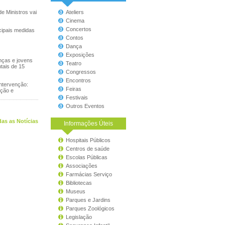
e Ministros vai
Ateliers
Cinema
Concertos
cipais medidas
Contos
Dança
Exposições
nças e jovens
Teatro
tais de 15
Congressos
Encontros
intervenção:
Feiras
ação e
Festivais
Outros Eventos
as as Notícias
Informações Úteis
Hospitais Públicos
Centros de saúde
Escolas Públicas
Associações
Farmácias Serviço
Bibliotecas
Museus
Parques e Jardins
Parques Zoológicos
Legislação