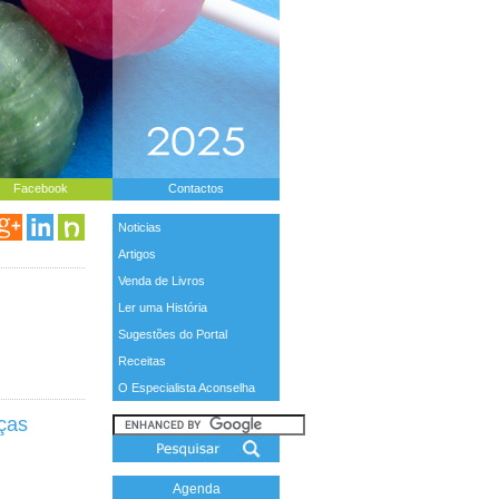
Facebook
Contactos
Noticias
Artigos
Venda de Livros
Ler uma História
Sugestões do Portal
Receitas
O Especialista Aconselha
ças
Agenda