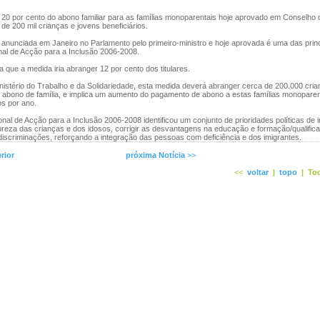
0 por cento do abono familiar para as famílias monoparentais hoje aprovado em Conselho d
de 200 mil crianças e jovens beneficiários.
 anunciada em Janeiro no Parlamento pelo primeiro-ministro e hoje aprovada é uma das prin
nal de Acção para a Inclusão 2006-2008.
 que a medida iria abranger 12 por cento dos titulares.
stério do Trabalho e da Solidariedade, esta medida deverá abranger cerca de 200.000 cria
e abono de família, e implica um aumento do pagamento de abono a estas famílias monoparen
os por ano.
l de Acção para a Inclusão 2006-2008 identificou um conjunto de prioridades políticas de 
reza das crianças e dos idosos, corrigir as desvantagens na educação e formação/qualific
discriminações, reforçando a integração das pessoas com deficiência e dos imigrantes.
rior
próxima Notícia
>>
<<
voltar
|
topo
|
Tod