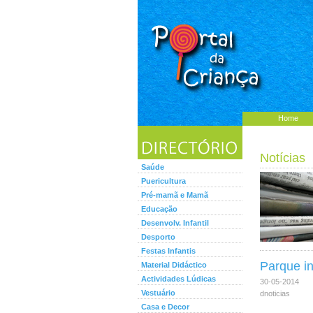
Home
Notícias
Saúde
Puericultura
Pré-mamã e Mamã
Educação
Desenvolv. Infantil
Desporto
Festas Infantis
Parque in
Material Didáctico
Actividades Lúdicas
30-05-2014
Vestuário
dnoticias
Casa e Decor