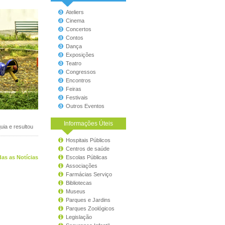
Ateliers
Cinema
Concertos
Contos
Dança
Exposições
Teatro
Congressos
Encontros
Feiras
Festivais
Outros Eventos
Informações Úteis
uia e resultou
Hospitais Públicos
Centros de saúde
as as Notícias
Escolas Públicas
Associações
Farmácias Serviço
Bibliotecas
Museus
Parques e Jardins
Parques Zoológicos
Legislação