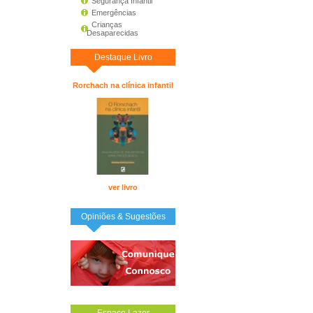
Segurança Infantil
Emergências
Crianças
Desaparecidas
Destaque Livro
Rorchach na clínica infantil
ver livro
Opiniões & Sugestões
Espaço Lazer