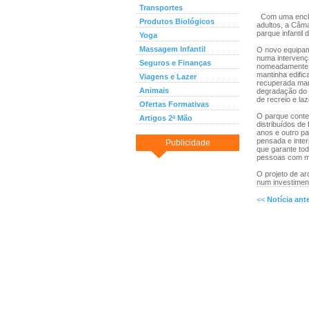
Transportes
Com uma enche
Produtos Biológicos
adultos, a Câma
parque infantil 
Yoga
Massagem Infantil
O novo equipame
numa intervençã
Seguros e Finanças
nomeadamente d
mantinha edific
Viagens e Lazer
recuperada mant
Animais
degradação do p
de recreio e la
Ofertas Formativas
O parque contem
Artigos 2ª Mão
distribuídos de
anos e outro par
pensada e inter
Publicidade
que garante tod
pessoas com mo
O projeto de arq
num investiment
<<
Notícia ante