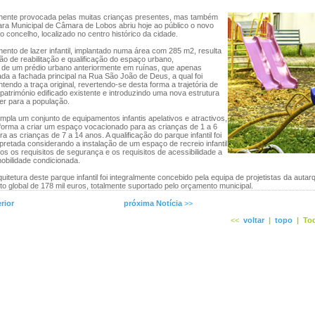
nte provocada pelas muitas crianças presentes, mas também
ra Municipal de Câmara de Lobos abriu hoje ao público o novo
do concelho, localizado no centro histórico da cidade.
nto de lazer infantil, implantado numa área com 285 m2, resulta
o de reabilitação e qualificação do espaço urbano,
e um prédio urbano anteriormente em ruínas, que apenas
ada a fachada principal na Rua São João de Deus, a qual foi
endo a traça original, revertendo-se desta forma a trajetória de
atrimónio edificado existente e introduzindo uma nova estrutura
zer para a população.
pla um conjunto de equipamentos infantis apelativos e atractivos,
 forma a criar um espaço vocacionado para as crianças de 1 a 6
a as crianças de 7 a 14 anos. A qualificação do parque infantil foi
pretada considerando a instalação de um espaço de recreio infantil
os os requisitos de segurança e os requisitos de acessibilidade a
bilidade condicionada.
uitetura deste parque infantil foi integralmente concebido pela equipa de projetistas da autarq
o global de 178 mil euros, totalmente suportado pelo orçamento municipal.
rior
próxima Notícia
>>
<<
voltar
|
topo
|
Tod