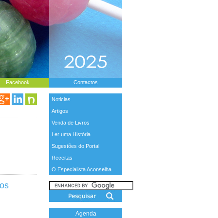
Facebook
Contactos
Noticias
Artigos
Venda de Livros
Ler uma História
Sugestões do Portal
Receitas
O Especialista Aconselha
bos
Agenda