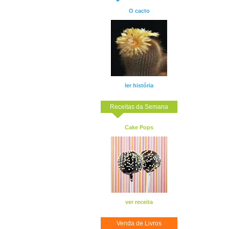
O cacto
ler história
Receitas da Semana
Cake Pops
ver receita
Venda de Livros