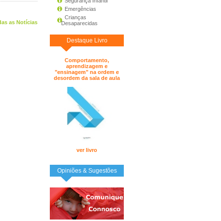
Segurança Infantil
Emergências
Crianças
as as Notícias
Desaparecidas
Destaque Livro
Comportamento,
aprendizagem e
"ensinagem" na ordem e
desordem da sala de aula
ver livro
Opiniões & Sugestões