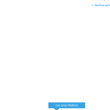
<<
Notícia ante
Ler uma História