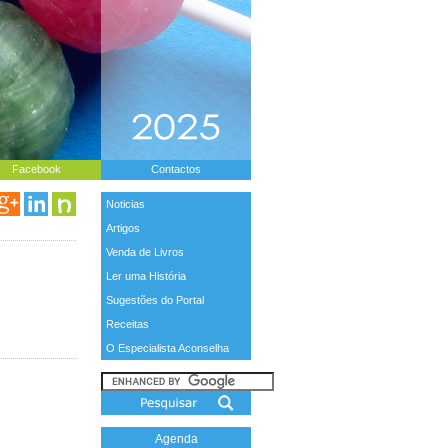
Facebook
Contactos
Noticias
Artigos
Venda de Livros
Ler uma História
Sugestões do Portal
Receitas
O Especialista Aconselha
Agenda