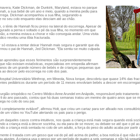
avera, Katie Dickman, de Dunkirk, Maryland, estava no parque
annah, a sua bebé de um ano e meio, quando a menina pediu para
rrega. Dickman acompanhou a sua filha, segurando-a
 no seu colo enquanto elas desciam até ao chão.
, o ténis de Hannah ficou preso na lateral do escorrega. Apesar de
gurado a perna e soltado o pé da sua filha, no momento em que
ão, a menina estava a chorar e não conseguia andar. Uma visita
dico revelou uma tíbia fracturada.
 só estava a tentar deixar Hannah mais segura e garantir que ela
irmou o pai de Hannah, Jed Dickman. "Ela sentiu-se muito culpada
man aprendeu que esses ferimentos são surpreendentemente
ue não existam estatísticas, especialistas em ortopedia afirmam
s anos de um grande número de bebés e de crianças pequenas que
a ao descer pelo escorrega no colo dos pais.
ospital Universitário Winthrop, em Mineola, Nova Iorque, descobriu que quase 14% das frac
entes pediátricos durante um período de 11 meses envolviam bebés a descer em escorregas
rurgião ortopédico no Centro Médico Anne Arundel em Anápolis, responsável pelo tratamento
il do ano passado, contou que há duas semanas tratou um menino de quatro anos que se
ega no colo do seu pai.
é completamente evitável", afirmou Holt, que criou um cartaz para ser afixado nos consultóri
 de um vídeo no YouTube alertando os pais para o perigo.
m daqueles casos contra-intuitivos, nos quais a criança está mais segura quando está soz
ndo a criança está a descer sozinha, ou ela para de se mover, ou debate-se até que o pé a
ndo a criança está sentada no colo de um adulto, a força do peso do adulto acaba por partir 
lmente é tratada com um gesso que vai do pé até acima do joelho; a boa notícia é que não é
 ou ajustes. A criança usa o gesso por um período de quatro a seis semanas e não há seque