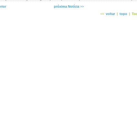
rior
próxima Notícia
>>
<<
voltar
|
topo
|
Tod