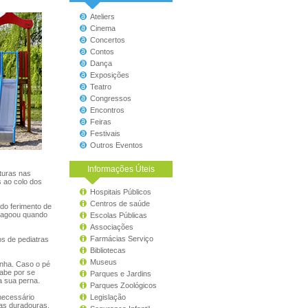
Ateliers
Cinema
Concertos
Contos
Dança
Exposições
Teatro
Congressos
Encontros
Feiras
Festivais
Outros Eventos
Informações Úteis
turas nas
 ao colo dos
Hospitais Públicos
Centros de saúde
 do ferimento de
 magoou quando
Escolas Públicas
Associações
Farmácias Serviço
os de pediatras
Bibliotecas
Museus
inha. Caso o pé
cabe por se
Parques e Jardins
a sua perna.
Parques Zoológicos
 necessário
Legislação
las duradouras.