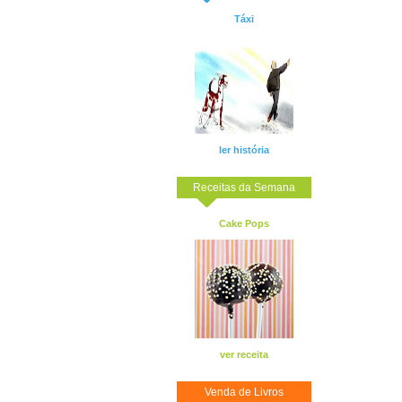
Táxi
ler história
Receitas da Semana
Cake Pops
ver receita
Venda de Livros