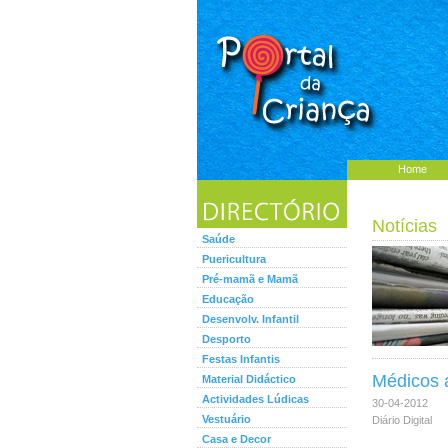
Home
Notícias
Saúde
Puericultura
Pré-mamã e Mamã
Educação
Desenvolv. Infantil
Desporto
Festas Infantis
Médicos 
Material Didáctico
Actividades Lúdicas
30-04-2012
Vestuário
Diário Digital
Casa e Decor