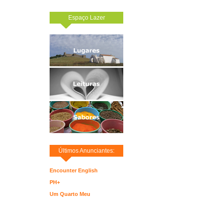
Espaço Lazer
Últimos Anunciantes:
Encounter English
PH+
Um Quarto Meu