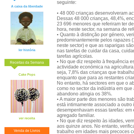
seguinte:
A caixa da liberdade
• 48 000 crianças desenvolveram a
Dessas 48 000 crianças, 48,4%, enc
23 696 menores que referiram ter 
hora, neste sector, na semana de ref
• Quanto à distinção por género, ve
predominantemente pelos rapazes (
neste sector) e que as raparigas são
ler história
nas tarefas de cuidar da casa, cuid
tarefas agrícolas.
• No que diz respeito à frequência e
Receitas da Semana
actividade económica na agricultura
seja, 7,8% das crianças que trabalh
Cake Pops
enquanto que para as restantes crian
No entanto, há sectores em que o a
como no sector da indústria em que a
abandono atingia os 38%.
• A maior parte dos menores são tra
está intimamente associado a outro
desempenhavam essas tarefas: em ex
agregado familiar.
ver receita
• No que diz respeito às idades, ve
aos quinze anos. No entanto, verif
Venda de Livros
trabalho em idades mais precoces 