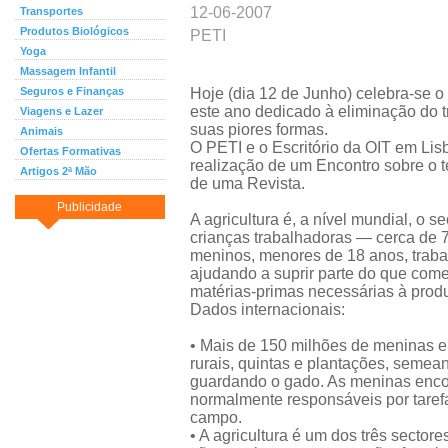
12-06-2007
Transportes
Produtos Biológicos
PETI
Yoga
Massagem Infantil
Seguros e Finanças
Hoje (dia 12 de Junho) celebra-se o
este ano dedicado à eliminação do tr
Viagens e Lazer
suas piores formas.
Animais
O PETI e o Escritório da OIT em Li
Ofertas Formativas
realização de um Encontro sobre o 
Artigos 2ª Mão
de uma Revista.
Publicidade
A agricultura é, a nível mundial, o 
crianças trabalhadoras — cerca de 
meninos, menores de 18 anos, traba
ajudando a suprir parte do que come
matérias-primas necessárias à prod
Dados internacionais:
• Mais de 150 milhões de meninas 
rurais, quintas e plantações, semea
guardando o gado. As meninas enco
normalmente responsáveis por taref
campo.
• A agricultura é um dos três sector