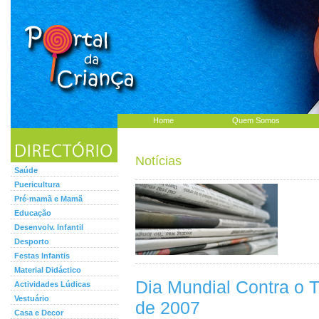
Home
Quem Somos
Notícias
Saúde
Puericultura
Pré-mamã e Mamã
Educação
Desenvolv. Infantil
Desporto
Festas Infantis
Material Didáctico
Dia Mundial Contra o T
Actividades Lúdicas
Vestuário
de 2007
Casa e Decor