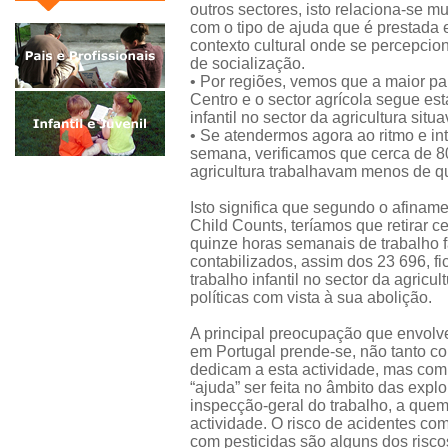
outros sectores, isto relaciona-se m
com o tipo de ajuda que é prestada
contexto cultural onde se percepci
de socialização.
• Por regiões, vemos que a maior part
Centro e o sector agrícola segue est
infantil no sector da agricultura sit
• Se atendermos agora ao ritmo e in
semana, verificamos que cerca de 
agricultura trabalhavam menos de q
Isto significa que segundo o afiname
Child Counts, teríamos que retirar 
quinze horas semanais de trabalho f
contabilizados, assim dos 23 696, 
trabalho infantil no sector da agricu
políticas com vista à sua abolição.
A principal preocupação que envolve
em Portugal prende-se, não tanto 
dedicam a esta actividade, mas com 
“ajuda” ser feita no âmbito das explo
inspecção-geral do trabalho, a quem
actividade. O risco de acidentes c
com pesticidas são alguns dos risco