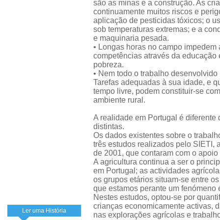
são as minas e a construção. As cri
continuamente muitos riscos e perig
aplicação de pesticidas tóxicos; o u
sob temperaturas extremas; e a cond
e maquinaria pesada.
• Longas horas no campo impedem a
competências através da educação e
pobreza.
• Nem todo o trabalho desenvolvido 
Tarefas adequadas à sua idade, e qu
tempo livre, podem constituir-se co
ambiente rural.
A realidade em Portugal é diferente 
distintas.
Os dados existentes sobre o trabalho
três estudos realizados pelo SIETI,
de 2001, que contaram com o apoio 
A agricultura continua a ser o princ
em Portugal; as actividades agrícol
os grupos etários situam-se entre o
que estamos perante um fenómeno es
Nestes estudos, optou-se por quantif
crianças economicamente activas, d
Ler uma História
nas explorações agrícolas e trabalh