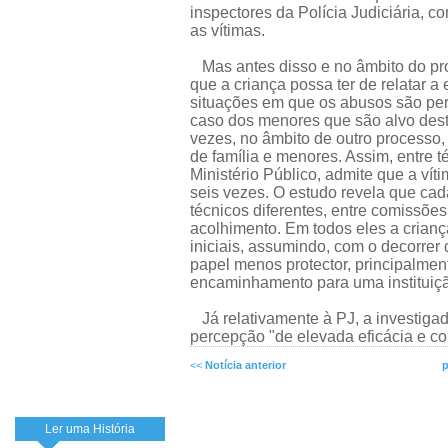
inspectores da Polícia Judiciária, c
as vítimas.
Mas antes disso e no âmbito do pr
que a criança possa ter de relatar a 
situações em que os abusos são per
caso dos menores que são alvo deste
vezes, no âmbito de outro processo,
de família e menores. Assim, entre t
Ministério Público, admite que a vít
seis vezes. O estudo revela que ca
técnicos diferentes, entre comissõe
acolhimento. Em todos eles a crian
iniciais, assumindo, com o decorrer
papel menos protector, principalmen
encaminhamento para uma instituiç
Já relativamente à PJ, a investiga
percepção "de elevada eficácia e co
<<
Notícia anterior
p
Ler uma História