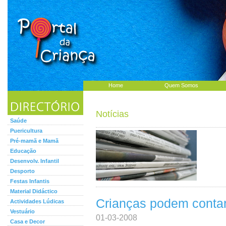
Home
Quem Somos
Notícias
Saúde
Puericultura
Pré-mamã e Mamã
Educação
Desenvolv. Infantil
Desporto
Festas Infantis
Material Didáctico
Crianças podem contar
Actividades Lúdicas
Vestuário
01-03-2008
Casa e Decor