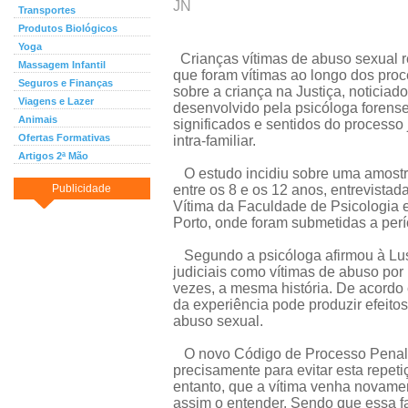
JN
Transportes
Produtos Biológicos
Yoga
Crianças vítimas de abuso sexual r
Massagem Infantil
que foram vítimas ao longo dos proc
Seguros e Finanças
sobre a criança na Justiça, noticia
Viagens e Lazer
desenvolvido pela psicóloga forense 
Animais
significados e sentidos do processo
Ofertas Formativas
intra-familiar.
Artigos 2ª Mão
O estudo incidiu sobre uma amost
Publicidade
entre os 8 e os 12 anos, entrevista
Vítima da Faculdade de Psicologia 
Porto, onde foram submetidas a perí
Segundo a psicóloga afirmou à Lusa
judiciais como vítimas de abuso por 
vezes, a mesma história. De acordo 
da experiência pode produzir efeito
abuso sexual.
O novo Código de Processo Penal j
precisamente para evitar esta repe
entanto, que a vítima venha novamen
assim o entender. Sendo que essa f