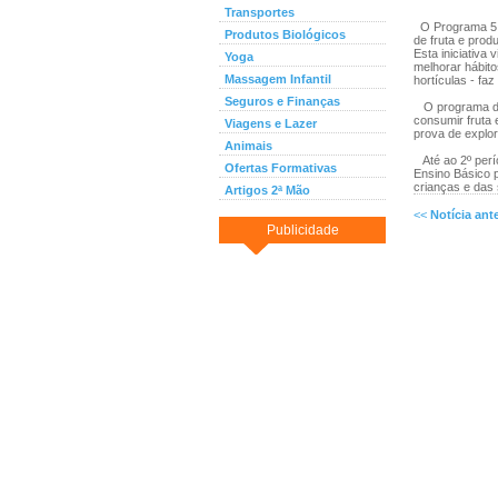
Transportes
O Programa 5 a
Produtos Biológicos
de fruta e prod
Esta iniciativa
Yoga
melhorar hábito
Massagem Infantil
hortículas - fa
Seguros e Finanças
O programa de 
consumir fruta 
Viagens e Lazer
prova de explor
Animais
Até ao 2º perío
Ofertas Formativas
Ensino Básico 
crianças e das 
Artigos 2ª Mão
<<
Notícia ante
Publicidade