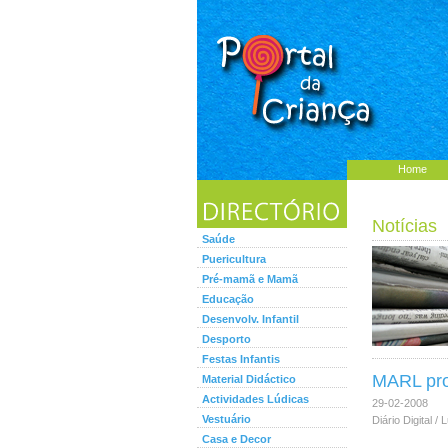
Home
Notícias
Saúde
Puericultura
Pré-mamã e Mamã
Educação
Desenvolv. Infantil
Desporto
Festas Infantis
MARL pro
Material Didáctico
Actividades Lúdicas
29-02-2008
Vestuário
Diário Digital / 
Casa e Decor