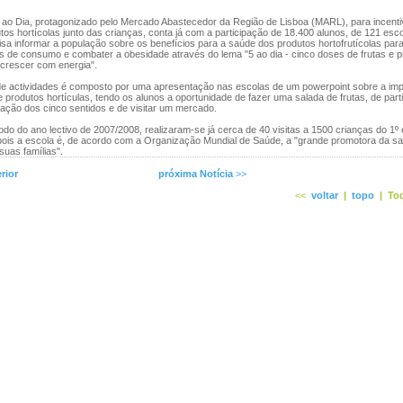
o Dia, protagonizado pelo Mercado Abastecedor da Região de Lisboa (MARL), para incent
utos hortícolas junto das crianças, conta já com a participação de 18.400 alunos, de 121 esco
 visa informar a população sobre os benefícios para a saúde dos produtos hortofrutícolas par
s de consumo e combater a obesidade através do lema "5 ao dia - cinco doses de frutas e 
z crescer com energia".
actividades é composto por uma apresentação nas escolas de um powerpoint sobre a imp
e produtos hortículas, tendo os alunos a oportunidade de fazer uma salada de frutas, de par
ação dos cinco sentidos e de visitar um mercado.
do do ano lectivo de 2007/2008, realizaram-se já cerca de 40 visitas a 1500 crianças do 1º e
pois a escola é, de acordo com a Organização Mundial de Saúde, a "grande promotora da s
suas famílias".
rior
próxima Notícia
>>
<<
voltar
|
topo
|
Tod