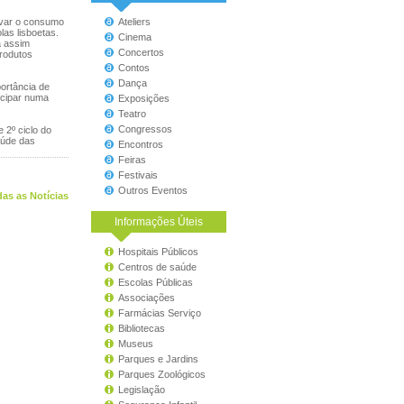
ivar o consumo
Ateliers
las lisboetas.
Cinema
a assim
Concertos
produtos
Contos
Dança
ortância de
ticipar numa
Exposições
Teatro
Congressos
 2º ciclo do
aúde das
Encontros
Feiras
Festivais
Outros Eventos
as as Notícias
Informações Úteis
Hospitais Públicos
Centros de saúde
Escolas Públicas
Associações
Farmácias Serviço
Bibliotecas
Museus
Parques e Jardins
Parques Zoológicos
Legislação