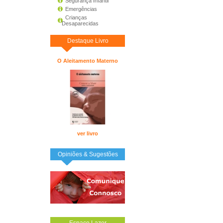
Segurança Infantil
Emergências
Crianças
Desaparecidas
Destaque Livro
O Aleitamento Materno
ver livro
Opiniões & Sugestões
Espaço Lazer