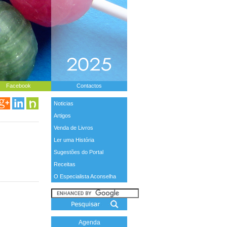
Facebook
Contactos
Noticias
Artigos
Venda de Livros
Ler uma História
Sugestões do Portal
Receitas
O Especialista Aconselha
Agenda