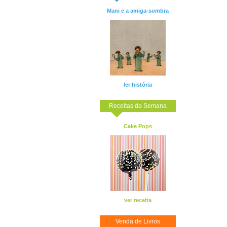
Mani e a amiga-sombra
ler história
Receitas da Semana
Cake Pops
ver receita
Venda de Livros