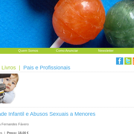
Quem Somos
Como Anunciar
Newsletter
 Livros
|
Pais e Profissionais
de Infantil e Abusos Sexuais a Menores
a Fernandes Fávero
res |
Preço: 18.00 €