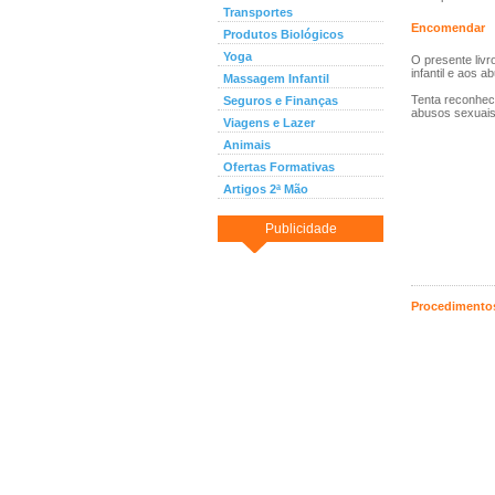
Transportes
Encomendar
Produtos Biológicos
Yoga
O presente livr
infantil e aos 
Massagem Infantil
Tenta reconhec
Seguros e Finanças
abusos sexuais
Viagens e Lazer
Animais
Ofertas Formativas
Artigos 2ª Mão
Publicidade
Procedimentos