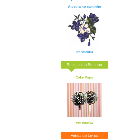
A pedra no caminho
ler história
Receitas da Semana
Cake Pops
ver receita
Venda de Livros