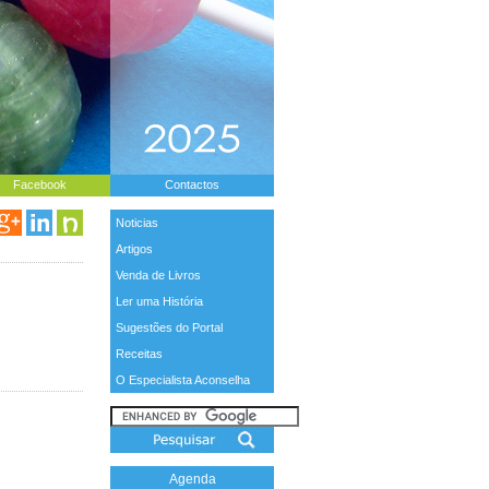
Facebook
Contactos
Noticias
Artigos
Venda de Livros
Ler uma História
Sugestões do Portal
Receitas
O Especialista Aconselha
Agenda