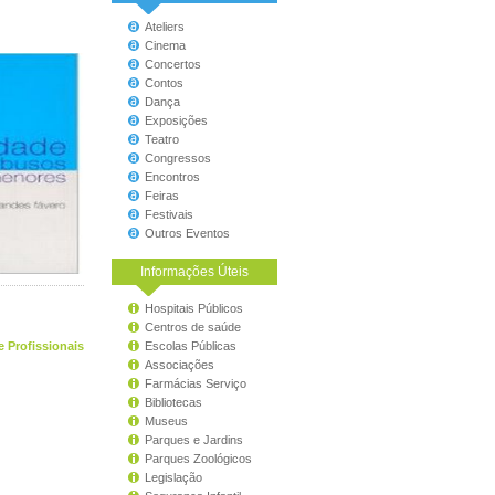
Ateliers
Cinema
Concertos
Contos
Dança
Exposições
Teatro
Congressos
Encontros
Feiras
Festivais
Outros Eventos
Informações Úteis
Hospitais Públicos
Centros de saúde
e Profissionais
Escolas Públicas
Associações
Farmácias Serviço
Bibliotecas
Museus
Parques e Jardins
Parques Zoológicos
Legislação