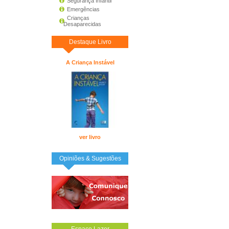
Segurança Infantil
Emergências
Crianças
Desaparecidas
Destaque Livro
A Criança Instável
ver livro
Opiniões & Sugestões
Espaço Lazer