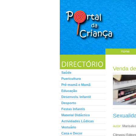
Home
Venda de
Saúde
Puericultura
Pré-mamã e Mamã
Educação
Desenvolv. Infantil
Desporto
Festas Infantis
Sexualida
Material Didáctico
Actividades Lúdicas
autor:
Marisalv
Vestuário
Casa e Decor
Climepsi Edito