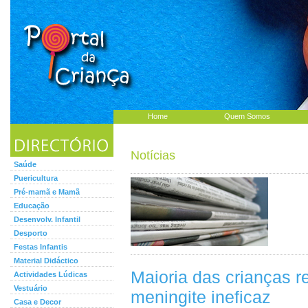
Home
Quem Somos
Notícias
Saúde
Puericultura
Pré-mamã e Mamã
Educação
Desenvolv. Infantil
Desporto
Festas Infantis
Material Didáctico
Maioria das crianças r
Actividades Lúdicas
Vestuário
meningite ineficaz
Casa e Decor