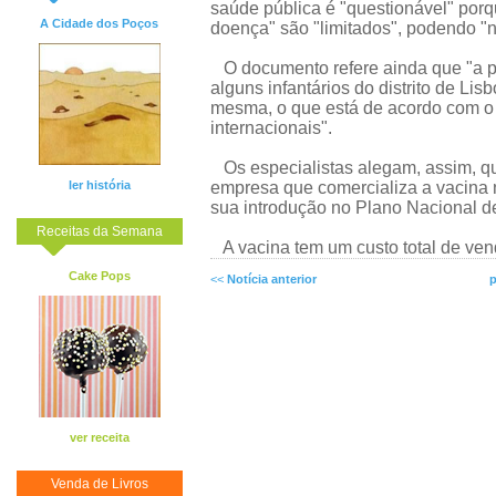
saúde pública é "questionável" porq
A Cidade dos Poços
doença" são "limitados", podendo "não
O documento refere ainda que "a 
alguns infantários do distrito de Li
mesma, o que está de acordo com o
internacionais".
Os especialistas alegam, assim, qu
ler história
empresa que comercializa a vacina 
sua introdução no Plano Nacional d
Receitas da Semana
A vacina tem um custo total de vend
Cake Pops
<<
Notícia anterior
p
ver receita
Venda de Livros