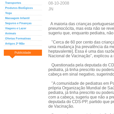
08-10-2008
Transportes
Produtos Biológicos
JN
Yoga
Massagem Infantil
Seguros e Finanças
A maioria das crianças portuguesas
pneumocócita, mas esta não se reve
Viagens e Lazer
sugeriu que, enquanto pediatra, não
Animais
Ofertas Formativas
"Cerca de 60 por cento das crianç
Artigos 2ª Mão
uma mudança [na prevalência da m
heptavalente]. Essa é uma das razõe
Publicidade
Nacional de Vacinação", explicou a 
Questionada pela deputada do CDS
pediatra, já tinha prescrito ou pode
cabeça em sinal negativo, sugerindo 
"A comunidade de pediatras em Por
própria Organização Mundial de Saú
pediatra, já tinha prescrito ou poder
com a cabeça, sugeriu que não a pr
deputada do CDS-PP, partido que pr
de Vacinação.