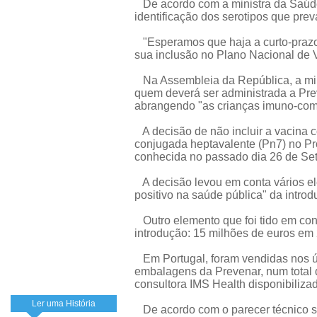
De acordo com a ministra da Saúde,
identificação dos serotipos que pre
"Esperamos que haja a curto-prazo 
sua inclusão no Plano Nacional de 
Na Assembleia da República, a mini
quem deverá ser administrada a Prev
abrangendo "as crianças imuno-com
A decisão de não incluir a vacina 
conjugada heptavalente (Pn7) no P
conhecida no passado dia 26 de Se
A decisão levou em conta vários ele
positivo na saúde pública" da introd
Outro elemento que foi tido em cont
introdução: 15 milhões de euros em
Em Portugal, foram vendidas nos ú
embalagens da Prevenar, num total 
consultora IMS Health disponibiliza
Ler uma História
De acordo com o parecer técnico so