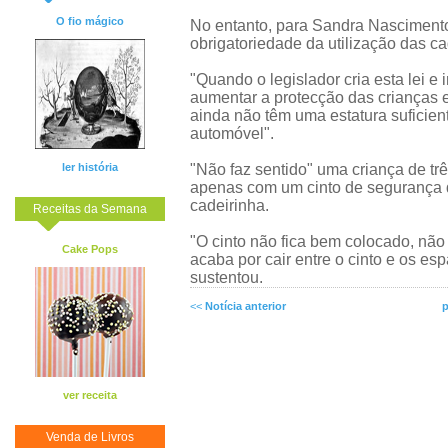
O fio mágico
No entanto, para Sandra Nascimento
obrigatoriedade da utilização das ca
"Quando o legislador cria esta lei e
aumentar a protecção das crianças 
ainda não têm uma estatura suficient
automóvel".
ler história
"Não faz sentido" uma criança de tr
apenas com um cinto de segurança 
cadeirinha.
Receitas da Semana
"O cinto não fica bem colocado, não
Cake Pops
acaba por cair entre o cinto e os es
sustentou.
<<
Notícia anterior
p
ver receita
Venda de Livros