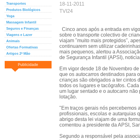
18-11-2011
Transportes
Produtos Biológicos
TVI24
Yoga
Massagem Infantil
Seguros e Finanças
Cinco anos após a entrada em vigor
sobre o transporte colectivo de cria
Viagens e Lazer
viajam "muito mais protegidos", ape
Animais
continuarem sem utilizar cadeirinhas
Ofertas Formativas
mais pequenos, alertou a Associaç
Artigos 2ª Mão
de Segurança Infantil (APSI), noticia
Publicidade
Em vigor desde 18 de Novembro de 2
que os autocarros destinados para o
crianças são obrigados a ter cintos
todos os lugares e tacógrafos. Cada 
um lugar sentado e o autocarro não
lotação.
"Em traços gerais nós percebemos a
profissionais, escolas e autarquias 
abrigo desta lei viajam de uma form
comentou a presidente da APSI, Sa
Segundo a responsável pela associa