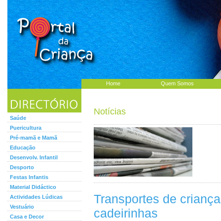
Home
Quem Somos
Notícias
Saúde
Puericultura
Pré-mamã e Mamã
Educação
Desenvolv. Infantil
Desporto
Festas Infantis
Material Didáctico
Transportes de crianç
Actividades Lúdicas
Vestuário
cadeirinhas
Casa e Decor