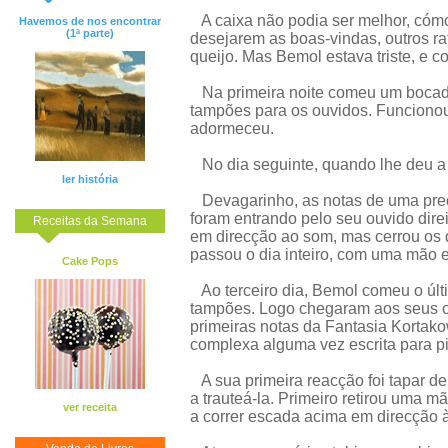
A caixa não podia ser melhor, cóm
Havemos de nos encontrar
(1ª parte)
desejarem as boas-vindas, outros ra
queijo. Mas Bemol estava triste, e co
Na primeira noite comeu um bocadin
tampões para os ouvidos. Funcionou
adormeceu.
No dia seguinte, quando lhe deu a
ler história
Devagarinho, as notas de uma pre
foram entrando pelo seu ouvido dire
Receitas da Semana
em direcção ao som, mas cerrou os 
passou o dia inteiro, com uma mão e
Cake Pops
Ao terceiro dia, Bemol comeu o últ
tampões. Logo chegaram aos seus ou
primeiras notas da Fantasia Kortak
complexa alguma vez escrita para p
A sua primeira reacção foi tapar d
a trauteá-la. Primeiro retirou uma m
ver receita
a correr escada acima em direcção 