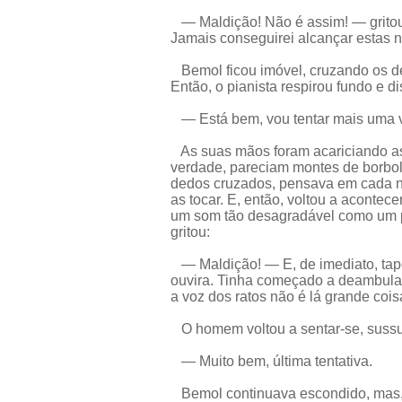
— Maldição! Não é assim! — gritou
Jamais conseguirei alcançar estas n
Bemol ficou imóvel, cruzando os d
Então, o pianista respirou fundo e di
— Está bem, vou tentar mais uma v
As suas mãos foram acariciando as
verdade, pareciam montes de borbo
dedos cruzados, pensava em cada no
as tocar. E, então, voltou a acontece
um som tão desagradável como um p
gritou:
— Maldição! — E, de imediato, tapo
ouvira. Tinha começado a deambular
a voz dos ratos não é lá grande cois
O homem voltou a sentar-se, sussu
— Muito bem, última tentativa.
Bemol continuava escondido, mas,