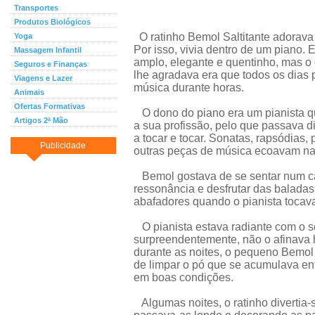
Transportes
Produtos Biológicos
O ratinho Bemol Saltitante adorava
Yoga
Por isso, vivia dentro de um piano. 
Massagem Infantil
amplo, elegante e quentinho, mas o
Seguros e Finanças
lhe agradava era que todos os dias 
Viagens e Lazer
música durante horas.
Animais
Ofertas Formativas
O dono do piano era um pianista q
Artigos 2ª Mão
a sua profissão, pelo que passava di
a tocar e tocar. Sonatas, rapsódias, p
Publicidade
outras peças de música ecoavam na
Bemol gostava de se sentar num can
ressonância e desfrutar das balada
abafadores quando o pianista toca
O pianista estava radiante com o s
surpreendentemente, não o afinava h
durante as noites, o pequeno Bemol 
de limpar o pó que se acumulava ent
em boas condições.
Algumas noites, o ratinho divertia-s