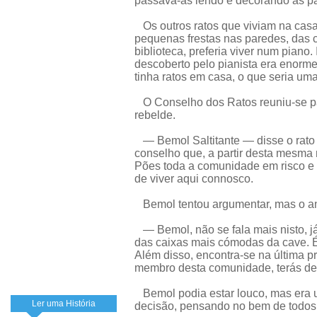
passava-as lendo e decorando as par
Os outros ratos que viviam na cas
pequenas frestas nas paredes, das c
biblioteca, preferia viver num piano.
descoberto pelo pianista era enorme
tinha ratos em casa, o que seria um
O Conselho dos Ratos reuniu-se par
rebelde.
— Bemol Saltitante — disse o rato 
conselho que, a partir desta mesma 
Pões toda a comunidade em risco e 
de viver aqui connosco.
Bemol tentou argumentar, mas o an
— Bemol, não se fala mais nisto, j
das caixas mais cómodas da cave. É
Além disso, encontra-se na última pr
membro desta comunidade, terás de 
Bemol podia estar louco, mas era u
Ler uma História
decisão, pensando no bem de todos