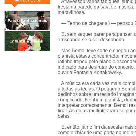
Venda de Livros
Atravessou vários tabiques, subiu
fresta na parede da sala de música. E
maravilhosa.
— Tenho de chegar ali — pensou 
E, sem sequer parar para pensar, d
arriscando-se a ser descoberto.
Mas Bemol teve sorte e chegou aos
pianista estava concentrado, moven
ratinho trepou pelo piano e esconde
indicado para desfrutar do concerto.
ouvir a Fantasia Kortakowsky.
A música era cada vez mais complex
a todas as teclas. O pequeno Bemol
dedinhos sobre um teclado imaginár
complicado. Nenhum pianista, depoi
interpretar correctamente. Bemol res
final. As notas multiplicaram-se por
belas.
E, então, já no fim da escala mais d
como o chiar de uma porta no meio 