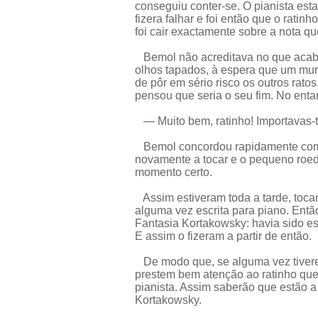
conseguiu conter-se. O pianista e
fizera falhar e foi então que o ratinh
foi cair exactamente sobre a nota qu
Bemol não acreditava no que acabar
olhos tapados, à espera que um murr
de pôr em sério risco os outros ratos
pensou que seria o seu fim. No enta
— Muito bem, ratinho! Importavas-t
Bemol concordou rapidamente com
novamente a tocar e o pequeno roedo
momento certo.
Assim estiveram toda a tarde, toca
alguma vez escrita para piano. En
Fantasia Kortakowsky: havia sido esc
E assim o fizeram a partir de então.
De modo que, se alguma vez tiverem 
prestem bem atenção ao ratinho que 
pianista. Assim saberão que estão a
Kortakowsky.