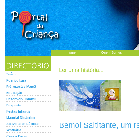
Home
Quem Somos
Ler uma história...
Saúde
Puericultura
Pré-mamã e Mamã
Educação
Desenvolv. Infantil
Desporto
Festas Infantis
Material Didáctico
Bemol Saltitante, um r
Actividades Lúdicas
Vestuário
Casa e Decor