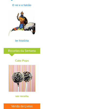
O rei e o falcão
ler história
Receitas da Semana
Cake Pops
ver receita
Venda de Livros