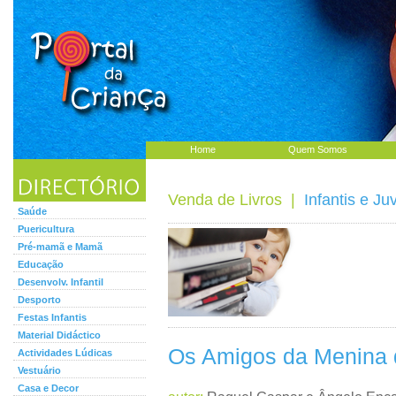
Home
Quem Somos
Venda de Livros
|
Infantis e Ju
Saúde
Puericultura
Pré-mamã e Mamã
Educação
Desenvolv. Infantil
Desporto
Festas Infantis
Material Didáctico
Os Amigos da Menina 
Actividades Lúdicas
Vestuário
Casa e Decor