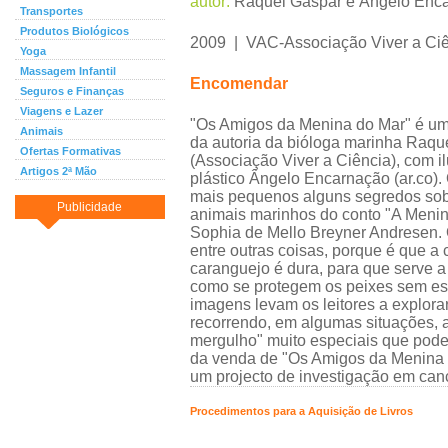
autor:
Raquel Gaspar e Ângelo Enc
Transportes
Produtos Biológicos
2009 | VAC-Associação Viver a Ci
Yoga
Massagem Infantil
Encomendar
Seguros e Finanças
Viagens e Lazer
"Os Amigos da Menina do Mar" é um
Animais
da autoria da bióloga marinha Raqu
Ofertas Formativas
(Associação Viver a Ciência), com il
Artigos 2ª Mão
plástico Ângelo Encarnação (ar.co). 
mais pequenos alguns segredos sob
Publicidade
animais marinhos do conto "A Menin
Sophia de Mello Breyner Andresen. O
entre outras coisas, porque é que a
caranguejo é dura, para que serve a 
como se protegem os peixes sem es
imagens levam os leitores a explora
recorrendo, em algumas situações, 
mergulho" muito especiais que pode
da venda de "Os Amigos da Menina do
um projecto de investigação em can
Procedimentos para a Aquisição de Livros