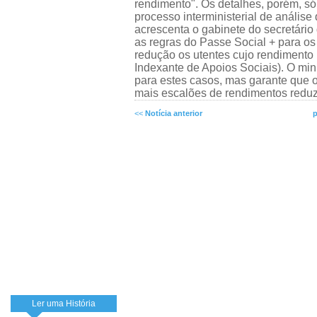
rendimento". Os detalhes, porém, só
processo interministerial de análise
acrescenta o gabinete do secretário
as regras do Passe Social + para os
redução os utentes cujo rendimento p
Indexante de Apoios Sociais). O mini
para estes casos, mas garante que 
mais escalões de rendimentos reduz
<<
Notícia anterior
p
Ler uma História