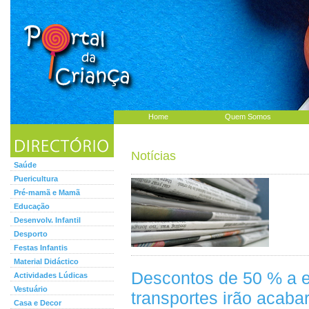
Home
Quem Somos
Notícias
Saúde
Puericultura
Pré-mamã e Mamã
Educação
Desenvolv. Infantil
Desporto
Festas Infantis
Material Didáctico
Descontos de 50 % a e
Actividades Lúdicas
Vestuário
transportes irão acaba
Casa e Decor