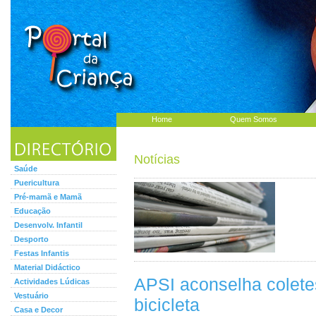
Home
Quem Somos
Notícias
Saúde
Puericultura
Pré-mamã e Mamã
Educação
Desenvolv. Infantil
Desporto
Festas Infantis
Material Didáctico
APSI aconselha coletes
Actividades Lúdicas
Vestuário
bicicleta
Casa e Decor