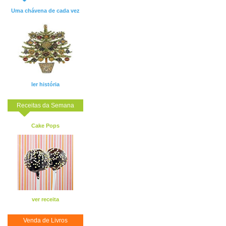
Uma chávena de cada vez
ler história
Receitas da Semana
Cake Pops
ver receita
Venda de Livros