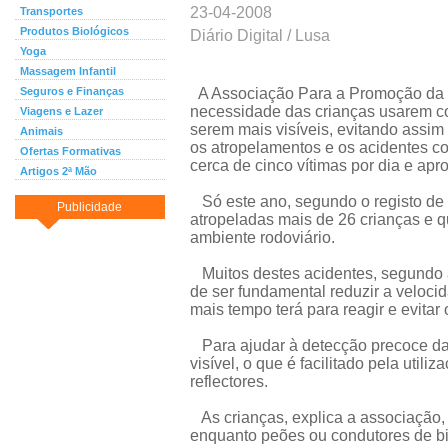
23-04-2008
Transportes
Produtos Biológicos
Diário Digital / Lusa
Yoga
Massagem Infantil
Seguros e Finanças
A Associação Para a Promoção da Se
necessidade das crianças usarem col
Viagens e Lazer
serem mais visíveis, evitando assi
Animais
os atropelamentos e os acidentes c
Ofertas Formativas
cerca de cinco vítimas por dia e ap
Artigos 2ª Mão
Só este ano, segundo o registo de 
Publicidade
atropeladas mais de 26 crianças e q
ambiente rodoviário.
Muitos destes acidentes, segundo 
de ser fundamental reduzir a velocid
mais tempo terá para reagir e evitar
Para ajudar à detecção precoce da 
visível, o que é facilitado pela util
reflectores.
As crianças, explica a associação,
enquanto peões ou condutores de bic