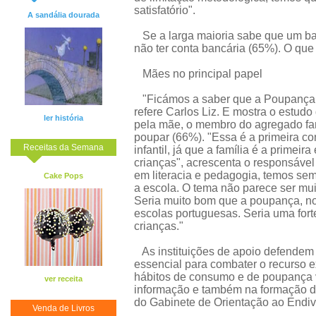
satisfatório".
A sandália dourada
Se a larga maioria sabe que um ban
não ter conta bancária (65%). O que 
Mães no principal papel
"Ficámos a saber que a Poupança é
refere Carlos Liz. E mostra o estu
ler história
pela mãe, o membro do agregado fa
poupar (66%). "Essa é a primeira co
Receitas da Semana
infantil, já que a família é a primei
crianças", acrescenta o responsáv
em literacia e pedagogia, temos se
Cake Pops
a escola. O tema não parece ser mui
Seria muito bom que a poupança, no 
escolas portuguesas. Seria uma forte
crianças."
As instituições de apoio defendem 
essencial para combater o recurso 
hábitos de consumo e de poupança ve
ver receita
informação e também na formação d
do Gabinete de Orientação ao Endi
Venda de Livros