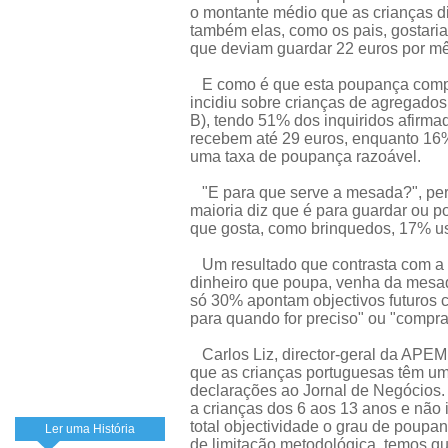
o montante médio que as crianças d
também elas, como os pais, gostari
que deviam guardar 22 euros por mê
E como é que esta poupança compa
incidiu sobre crianças de agregados
B), tendo 51% dos inquiridos afirm
recebem até 29 euros, enquanto 16
uma taxa de poupança razoável.
"E para que serve a mesada?", per
maioria diz que é para guardar ou 
que gosta, como brinquedos, 17% us
Um resultado que contrasta com a i
dinheiro que poupa, venha da mesad
só 30% apontam objectivos futuros c
para quando for preciso" ou "compra
Carlos Liz, director-geral da APEME
que as crianças portuguesas têm uma
declarações ao Jornal de Negócios. O
a crianças dos 6 aos 13 anos e não in
total objectividade o grau de poupan
Ler uma História
de limitação metodológica, temos q