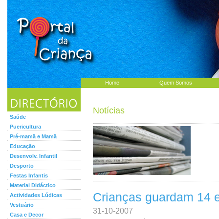
Home
Quem Somos
Notícias
Saúde
Puericultura
Pré-mamã e Mamã
Educação
Desenvolv. Infantil
Desporto
Festas Infantis
Material Didáctico
Crianças guardam 14 
Actividades Lúdicas
Vestuário
31-10-2007
Casa e Decor