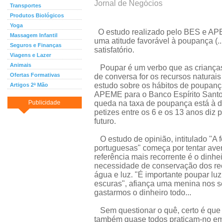
Jornal de Negócios
Transportes
Produtos Biológicos
Yoga
O estudo realizado pelo BES e APE
Massagem Infantil
uma atitude favorável à poupança (.
Seguros e Finanças
satisfatório.
Viagens e Lazer
Animais
Poupar é um verbo que as crianças
Ofertas Formativas
de conversa for os recursos naturais 
estudo sobre os hábitos de poupanç
Artigos 2ª Mão
APEME para o Banco Espírito Santo.
Publicidade
queda na taxa de poupança está à 
petizes entre os 6 e os 13 anos diz 
futuro.
O estudo de opinião, intitulado "A
portuguesas" começa por tentar ave
referência mais recorrente é o dinhe
necessidade de conservação dos re
água e luz. "É importante poupar lu
escuras", afiança uma menina nos s
gastarmos o dinheiro todo...
Sem questionar o quê, certo é que
também quase todos praticam-no em r