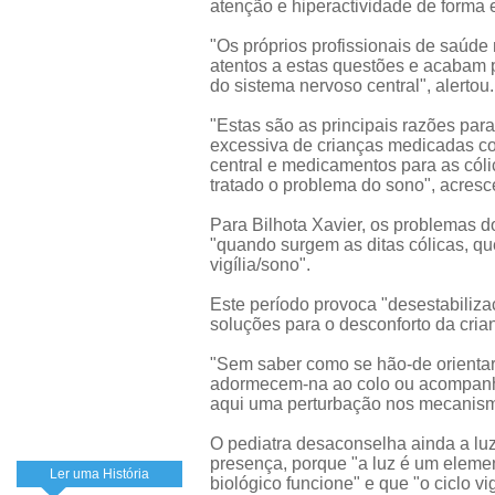
atenção e hiperactividade de forma
"Os próprios profissionais de saúd
atentos a estas questões e acabam p
do sistema nervoso central", alertou.
"Estas são as principais razões pa
excessiva de crianças medicadas co
central e medicamentos para as cóli
tratado o problema do sono", acresc
Para Bilhota Xavier, os problemas 
"quando surgem as ditas cólicas, q
vigília/sono".
Este período provoca "desestabiliza
soluções para o desconforto da cria
"Sem saber como se hão-de orientar
adormecem-na ao colo ou acompanh
aqui uma perturbação nos mecanism
O pediatra desaconselha ainda a lu
presença, porque "a luz é um elemen
Ler uma História
biológico funcione" e que "o ciclo v