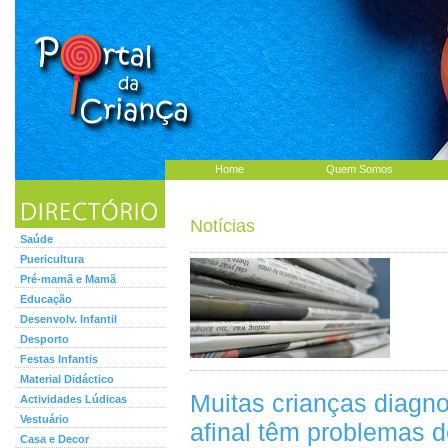
Home
Quem Somos
Notícias
Saúde
Puericultura
Pré-mamã e Mamã
Educação
Desenvolv. Infantil
Desporto
Festas Infantis
Material Didáctico
Muitas crianças diagn
Actividades Lúdicas
Vestuário
afinal têm problemas 
Casa e Decor