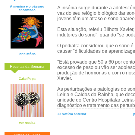
A menina e o pássaro
A insónia surge durante a adolescênc
encantado
vez do seu relógio biológico dar son
jovens têm um atraso e sono aparece
Esta situação, referiu Bilhota Xavie
indutores do sono", quando "se pode 
O pediatra considerou que o sono é
causar "dificuldades de aprendizag
ler história
"Está provado que 50 a 60 por cent
Receitas da Semana
excesso de peso ou vão ser adolesc
produção de hormonas e com o nosso
Xavier.
Cake Pops
As perturbações e patologias do so
Leiria e Caldas da Rainha, que deco
unidade do Centro Hospitalar Leiri
diagnóstico e tratamento das pertur
<<
Notícia anterior
p
ver receita