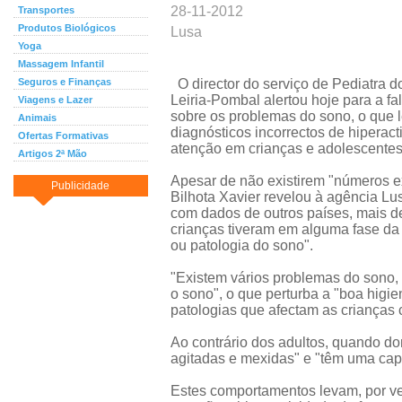
28-11-2012
Transportes
Produtos Biológicos
Lusa
Yoga
Massagem Infantil
Seguros e Finanças
O director do serviço de Pediatra d
Leiria-Pombal alertou hoje para a fa
Viagens e Lazer
sobre os problemas do sono, o que l
Animais
diagnósticos incorrectos de hiperact
Ofertas Formativas
atenção em crianças e adolescentes
Artigos 2ª Mão
Apesar de não existirem "números e
Publicidade
Bilhota Xavier revelou à agência Lu
com dados de outros países, mais d
crianças tiveram em alguma fase da
ou patologia do sono".
"Existem vários problemas do sono,
o sono", o que perturba a "boa higie
patologias que afectam as crianças 
Ao contrário dos adultos, quando do
agitadas e mexidas" e "têm uma cap
Estes comportamentos levam, por ve