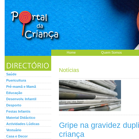
Home
Quem Somos
Notícias
Saúde
Puericultura
Pré-mamã e Mamã
Educação
Desenvolv. Infantil
Desporto
Festas Infantis
Material Didáctico
Gripe na gravidez dupl
Actividades Lúdicas
Vestuário
criança
Casa e Decor