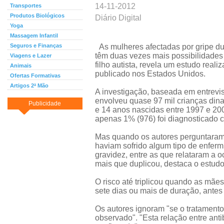
14-11-2012
Transportes
Produtos Biológicos
Diário Digital
Yoga
Massagem Infantil
Seguros e Finanças
As mulheres afectadas por gripe du
têm duas vezes mais possibilidade
Viagens e Lazer
filho autista, revela um estudo real
Animais
publicado nos Estados Unidos.
Ofertas Formativas
Artigos 2ª Mão
A investigação, baseada em entrevi
envolveu quase 97 mil crianças din
Publicidade
e 14 anos nascidas entre 1997 e 200
apenas 1% (976) foi diagnosticado 
Mas quando os autores perguntara
haviam sofrido algum tipo de enferm
gravidez, entre as que relataram a oc
mais que duplicou, destaca o estudo
O risco até triplicou quando as mãe
sete dias ou mais de duração, antes
Os autores ignoram "se o tratamento
observado". "Esta relação entre anti