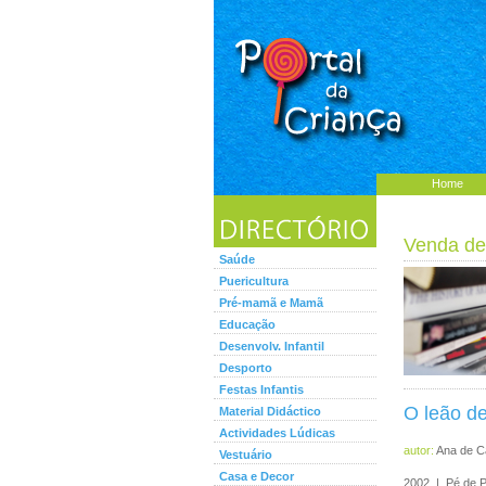
Home
Venda de
Saúde
Puericultura
Pré-mamã e Mamã
Educação
Desenvolv. Infantil
Desporto
Festas Infantis
O leão d
Material Didáctico
Actividades Lúdicas
autor:
Ana de C
Vestuário
Casa e Decor
2002 | Pé de 