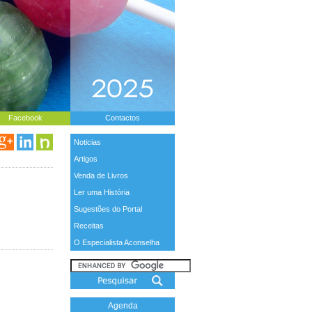
Facebook
Contactos
Noticias
Artigos
Venda de Livros
Ler uma História
Sugestões do Portal
Receitas
O Especialista Aconselha
Agenda