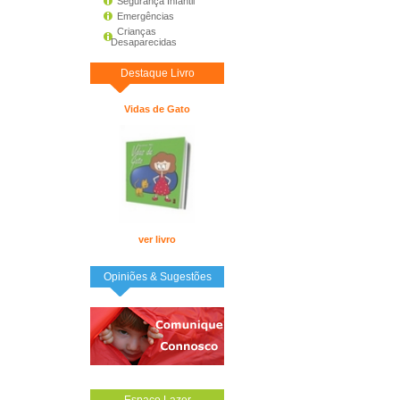
Segurança Infantil
Emergências
Crianças
Desaparecidas
Destaque Livro
Vidas de Gato
ver livro
Opiniões & Sugestões
Espaço Lazer