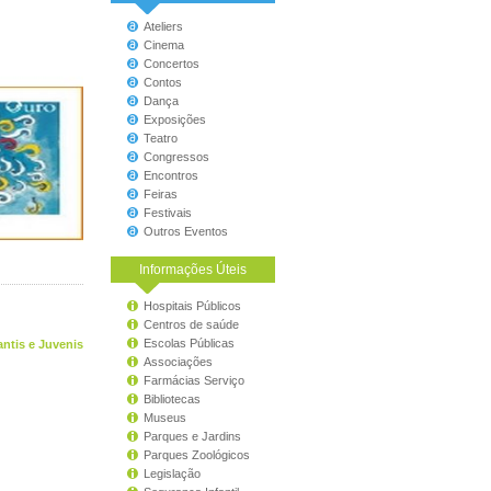
Ateliers
Cinema
Concertos
Contos
Dança
Exposições
Teatro
Congressos
Encontros
Feiras
Festivais
Outros Eventos
Informações Úteis
Hospitais Públicos
Centros de saúde
Escolas Públicas
antis e Juvenis
Associações
Farmácias Serviço
Bibliotecas
Museus
Parques e Jardins
Parques Zoológicos
Legislação