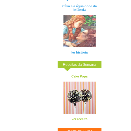
Célia e a água doce da
infância
ler história
Receitas da Semana
Cake Pops
ver receita