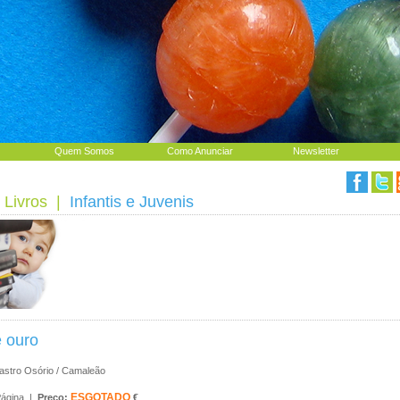
Quem Somos
Como Anunciar
Newsletter
 Livros
|
Infantis e Juvenis
e ouro
astro Osório / Camaleão
ESGOTADO
Página |
Preço:
€