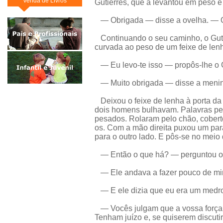
Venda de Livros
Gutierres, que a levantou em peso e 
— Obrigada — disse a ovelha. — Q
Continuando o seu caminho, o Guti
curvada ao peso de um feixe de len
— Eu levo-te isso — propôs-lhe o G
— Muito obrigada — disse a menin
Deixou o feixe de lenha à porta da 
dois homens bulhavam. Palavras pe
pesados. Rolaram pelo chão, coberto
os. Com a mão direita puxou um par
para o outro lado. E pôs-se no meio 
— Então o que há? — perguntou o Gu
— Ele andava a fazer pouco de m
— E ele dizia que eu era um medro
— Vocês julgam que a vossa força 
Tenham juízo e, se quiserem discut