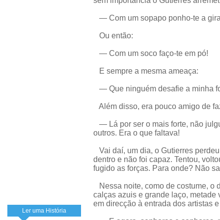
sem importância o Gutierres arremet
— Com um sopapo ponho-te a gira
Ou então:
— Com um soco faço-te em pó!
E sempre a mesma ameaça:
— Que ninguém desafie a minha for
Além disso, era pouco amigo de fa
— Lá por ser o mais forte, não julg
outros. Era o que faltava!
Vai daí, um dia, o Gutierres perdeu
dentro e não foi capaz. Tentou, volt
fugido as forças. Para onde? Não sa
Nessa noite, como de costume, o d
calças azuis e grande laço, metade 
em direcção à entrada dos artistas e
Ler uma História