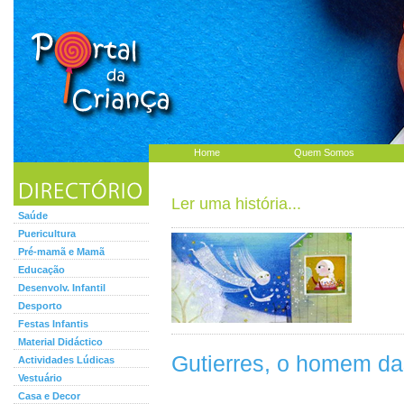
Home
Quem Somos
Ler uma história...
Saúde
Puericultura
Pré-mamã e Mamã
Educação
Desenvolv. Infantil
Desporto
Festas Infantis
Material Didáctico
Gutierres, o homem da
Actividades Lúdicas
Vestuário
Casa e Decor