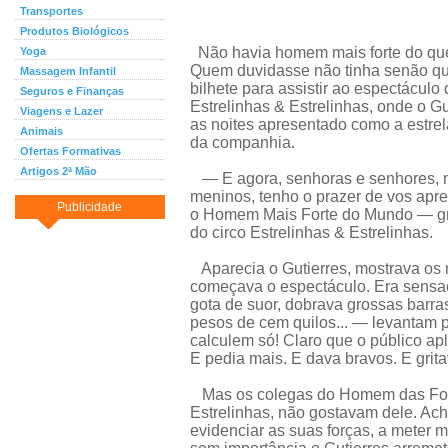
Transportes
Produtos Biológicos
Não havia homem mais forte do que
Yoga
Quem duvidasse não tinha senão q
Massagem Infantil
bilhete para assistir ao espectáculo
Seguros e Finanças
Estrelinhas & Estrelinhas, onde o Gu
Viagens e Lazer
as noites apresentado como a estrel
Animais
da companhia.
Ofertas Formativas
Artigos 2ª Mão
— E agora, senhoras e senhores, 
meninos, tenho o prazer de vos apre
Publicidade
o Homem Mais Forte do Mundo — grit
do circo Estrelinhas & Estrelinhas.
Aparecia o Gutierres, mostrava os 
começava o espectáculo. Era sensac
gota de suor, dobrava grossas barras
pesos de cem quilos... — levantam 
calculem só! Claro que o público apl
E pedia mais. E dava bravos. E grita
Mas os colegas do Homem das Forças
Estrelinhas, não gostavam dele. Ac
evidenciar as suas forças, a meter 