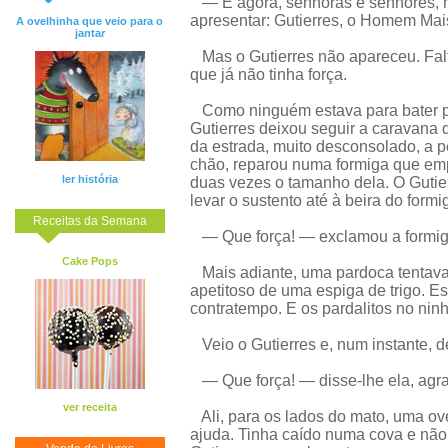
— E agora, senhoras e senhores, m
apresentar: Gutierres, o Homem Mai
A ovelhinha que veio para o
jantar
Mas o Gutierres não apareceu. Falt
que já não tinha força.
Como ninguém estava para bater 
Gutierres deixou seguir a caravana d
da estrada, muito desconsolado, a p
chão, reparou numa formiga que emp
ler história
duas vezes o tamanho dela. O Gutie
levar o sustento até à beira do formi
Receitas da Semana
— Que força! — exclamou a formig
Cake Pops
Mais adiante, uma pardoca tentava
apetitoso de uma espiga de trigo. E
contratempo. E os pardalitos no nin
Veio o Gutierres e, num instante, d
— Que força! — disse-lhe ela, agr
ver receita
Ali, para os lados do mato, uma ove
ajuda. Tinha caído numa cova e não 