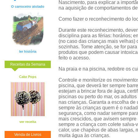
Nascimento, para explicar a import
O carroceiro atolado
na aquisição de comportamentos de
Como fazer o reconhecimento do lo
Durante este reconhecimento, devem
disciplina para as férias: horários;
(no caso das crianças mais velhas)
sozinhas. Tome atenção, se for para
ler história
produtos que podem causar intoxica
feito o acesso.
Receitas da Semana
Na praia e na piscina, redobre os cu
Cake Pops
Controle e monitorize os movimento
piscina, que deverá ter sempre barr
estejam a brincar fora de água, cer
piscinas ou perto do mar, os adult
nas crianças. Garanta a escolha de
sempre às crianças quem é o nadado
segurança, como nadar sempre paral
mais crescidos, que avisem sempre 
ver receita
sempre a criança com colete salva-vi
calor, use chapéus de abas largas, 
Venda de Livros
muita água às crianças.