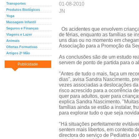
01-08-2010
Transportes
Produtos Biológicos
JN
Yoga
Massagem Infantil
Seguros e Finanças
Os acidentes que envolvem criança
de férias, enquanto as famílias se 
Viagens e Lazer
uns dias ou no momento em chegam pe
Animais
Associação para a Promoção da Segu
Ofertas Formativas
Artigos 2ª Mão
As conclusões são de um estudo rea
servem de ponto de partida para o a
Publicidade
"Antes de tudo o mais, faça um reco
dias", avisa Sandra Nascimento, pre
vezes associadas a deslocações da 
risco acrescido para a ocorrência d
quer para adultos, quer para criança
explica Sandra Nascimento. "Muita
famílias ainda se estão a instalar, f
para explorar tudo o que seja novid
"Há situações perfeitamente evitáv
sentem mais libertos, em contexto d
directora do serviço de Pediatria do