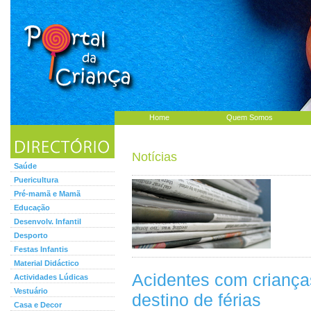
Home
Quem Somos
Notícias
Saúde
Puericultura
Pré-mamã e Mamã
Educação
Desenvolv. Infantil
Desporto
Festas Infantis
Material Didáctico
Acidentes com crianç
Actividades Lúdicas
Vestuário
destino de férias
Casa e Decor