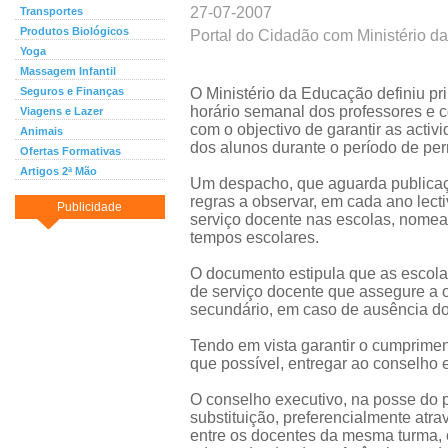
27-07-2007
Transportes
Produtos Biológicos
Portal do Cidadão com Ministério 
Yoga
Massagem Infantil
Seguros e Finanças
O Ministério da Educação definiu pri
horário semanal dos professores e co
Viagens e Lazer
com o objectivo de garantir as acti
Animais
dos alunos durante o período de pe
Ofertas Formativas
Artigos 2ª Mão
Um despacho, que aguarda publicaç
regras a observar, em cada ano lecti
Publicidade
serviço docente nas escolas, nome
tempos escolares.
O documento estipula que as escolas
de serviço docente que assegure a 
secundário, em caso de ausência do p
Tendo em vista garantir o cumprime
que possível, entregar ao conselho ex
O conselho executivo, na posse do p
substituição, preferencialmente atr
entre os docentes da mesma turma, 