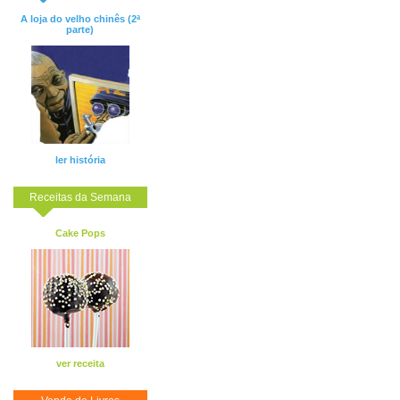
A loja do velho chinês (2ª
parte)
ler história
Receitas da Semana
Cake Pops
ver receita