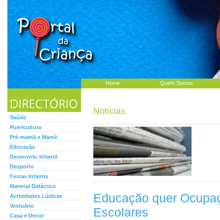
Home
Quem Somos
Notícias
Saúde
Puericultura
Pré-mamã e Mamã
Educação
Desenvolv. Infantil
Desporto
Festas Infantis
Material Didáctico
Educação quer Ocupa
Actividades Lúdicas
Vestuário
Escolares
Casa e Decor