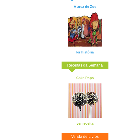
A arca de Zoe
ler história
Receitas da Semana
Cake Pops
ver receita
Venda de Livros