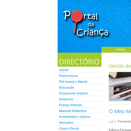
Home
Venda de
Saúde
Puericultura
Pré-mamã e Mamã
Educação
Desenvolv. Infantil
Desporto
Festas Infantis
O Meu Me
Material Didáctico
Actividades Lúdicas
autor:
Fernand
Vestuário
Casa e Decor
Editora Portu