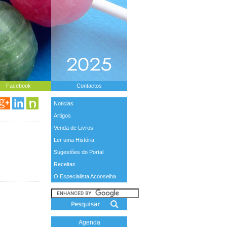
Facebook
Contactos
Noticias
Artigos
Venda de Livros
Ler uma História
Sugestões do Portal
Receitas
O Especialista Aconselha
Agenda