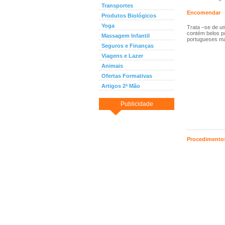
Transportes
Encomendar
Produtos Biológicos
Yoga
Trata –se de um
contém belos po
Massagem Infantil
portugueses mai
Seguros e Finanças
Viagens e Lazer
Animais
Ofertas Formativas
Artigos 2ª Mão
Publicidade
Procedimentos