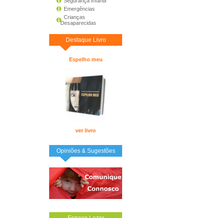
Segurança Infantil
Emergências
Crianças
Desaparecidas
Destaque Livro
Espelho meu
ver livro
Opiniões & Sugestões
Espaço Lazer