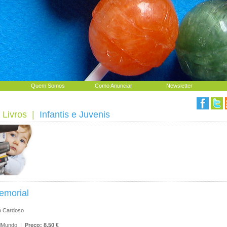
Quem Somos
Como Anunciar
Newsletter
 Livros
|
Infantis e Juvenis
morial
o Cardoso
galMundo |
Preço: 8.50 €