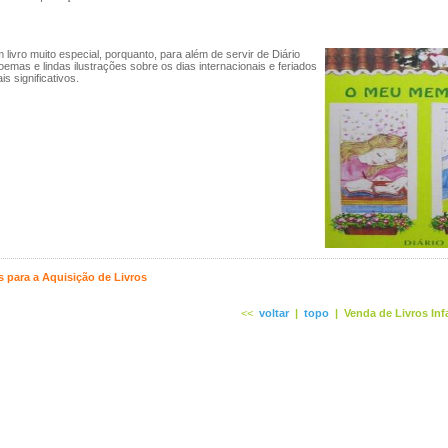
 livro muito especial, porquanto, para além de servir de Diário
emas e lindas ilustrações sobre os dias internacionais e feriados
s significativos.
 para a Aquisição de Livros
<<
voltar
|
topo
|
Venda de Livros Inf