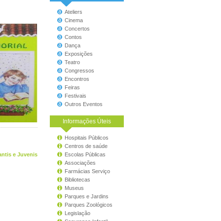
Ateliers
Cinema
Concertos
Contos
Dança
Exposições
Teatro
Congressos
Encontros
Feiras
Festivais
Outros Eventos
Informações Úteis
Hospitais Públicos
Centros de saúde
antis e Juvenis
Escolas Públicas
Associações
Farmácias Serviço
Bibliotecas
Museus
Parques e Jardins
Parques Zoológicos
Legislação