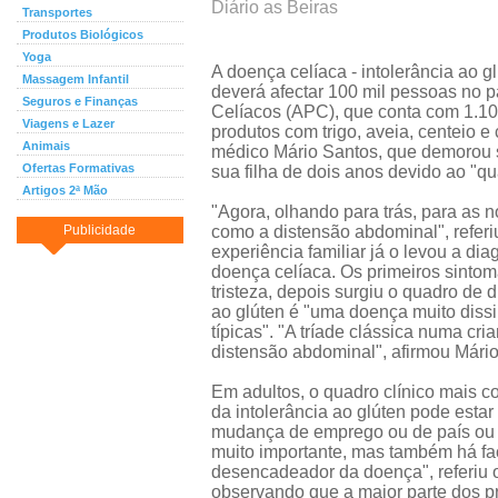
Diário as Beiras
Transportes
Produtos Biológicos
Yoga
A doença celíaca - intolerância ao g
Massagem Infantil
deverá afectar 100 mil pessoas no 
Seguros e Finanças
Celíacos (APC), que conta com 1.100
Viagens e Lazer
produtos com trigo, aveia, centeio 
Animais
médico Mário Santos, que demorou s
Ofertas Formativas
sua filha de dois anos devido ao "qu
Artigos 2ª Mão
"Agora, olhando para trás, para as 
Publicidade
como a distensão abdominal", referi
experiência familiar já o levou a di
doença celíaca. Os primeiros sintom
tristeza, depois surgiu o quadro de d
ao glúten é "uma doença muito diss
típicas". "A tríade clássica numa cri
distensão abdominal", afirmou Mári
Em adultos, o quadro clínico mais 
da intolerância ao glúten pode estar
mudança de emprego ou de país ou a
muito importante, mas também há fa
desencadeador da doença", referiu 
observando que a maior parte dos pr