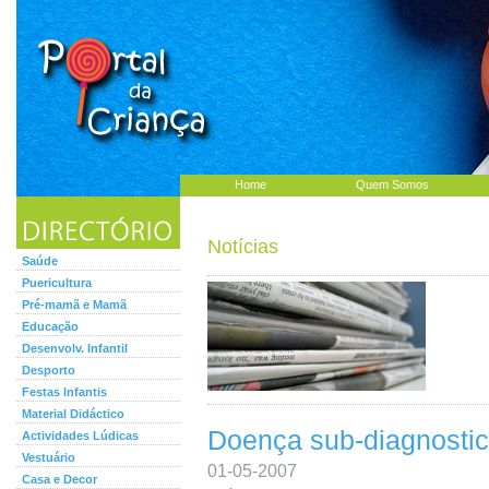
Home
Quem Somos
Notícias
Saúde
Puericultura
Pré-mamã e Mamã
Educação
Desenvolv. Infantil
Desporto
Festas Infantis
Material Didáctico
Doença sub-diagnostica
Actividades Lúdicas
Vestuário
01-05-2007
Casa e Decor