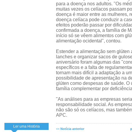
para a doença nos adultos. "Os mé
muitas vezes os celíacos passam por
doença é maior entre as mulheres, r
doença celíaca pode conduzir a caso
efeitos poderão passar por dificuld
confirmada a doença, a família de M
início só se vêem alimentos com glú
alimentação ocidental", contou.
Estender a alimentação sem glúten a
lanches e organizar sacos de gulose
aniversário foram algumas das "conq
específicos e a falta de regulamen
tornam mais difícil a adaptação a 
possibilidade de apresentação na d
glúten como despesas de saúde. O ú
família complementar por deficiência
"As análises para as empresas seri
responsabilidade social. As empre
não são só os celíacos, mas também 
APC.
Ler uma História
<<
Notícia anterior
p