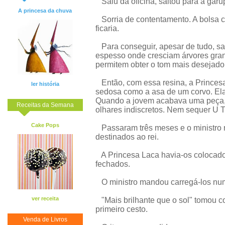
Saiu da oficina, saltou para a garup
A princesa da chuva
Sorria de contentamento. A bolsa c
ficaria.
Para conseguir, apesar de tudo, sa
espesso onde cresciam árvores gran
permitem obter o tom mais desejado,
Então, com essa resina, a Princes
ler história
sedosa como a asa de um corvo. El
Quando a jovem acabava uma peça, 
Receitas da Semana
olhares indiscretos. Nem sequer U T
Cake Pops
Passaram três meses e o ministro 
destinados ao rei.
A Princesa Laca havia-os colocado
fechados.
O ministro mandou carregá-los numa
ver receita
"Mais brilhante que o sol" tomou c
primeiro cesto.
Venda de Livros