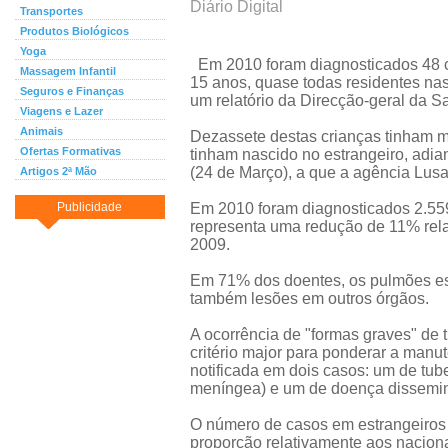
Diário Digital
Transportes
Produtos Biológicos
Yoga
Em 2010 foram diagnosticados 48 c
Massagem Infantil
15 anos, quase todas residentes nas
Seguros e Finanças
um relatório da Direcção-geral da 
Viagens e Lazer
Animais
Dezassete destas crianças tinham m
Ofertas Formativas
tinham nascido no estrangeiro, adian
(24 de Março), a que a agência Lusa
Artigos 2ª Mão
Publicidade
Em 2010 foram diagnosticados 2.559
representa uma redução de 11% relat
2009.
Em 71% dos doentes, os pulmões est
também lesões em outros órgãos.
A ocorrência de "formas graves" de
critério major para ponderar a manu
notificada em dois casos: um de tub
meníngea) e um de doença dissemi
O número de casos em estrangeiros
proporção relativamente aos nacion