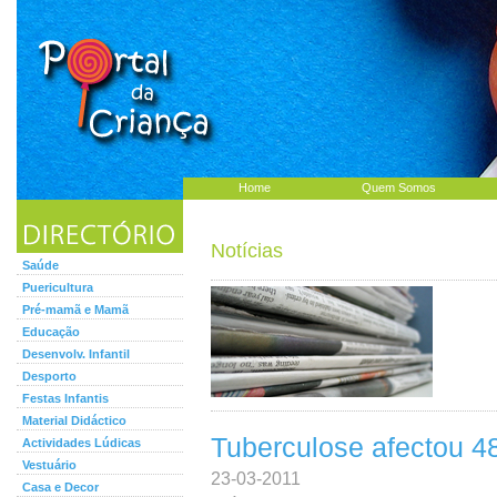
Home
Quem Somos
Notícias
Saúde
Puericultura
Pré-mamã e Mamã
Educação
Desenvolv. Infantil
Desporto
Festas Infantis
Material Didáctico
Tuberculose afectou 4
Actividades Lúdicas
Vestuário
23-03-2011
Casa e Decor