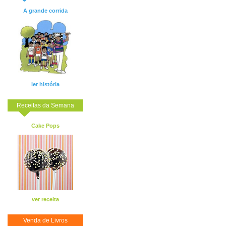
A grande corrida
ler história
Receitas da Semana
Cake Pops
ver receita
Venda de Livros