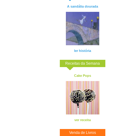
A sandália dourada
ler história
Receitas da Semana
Cake Pops
ver receita
Venda de Livros