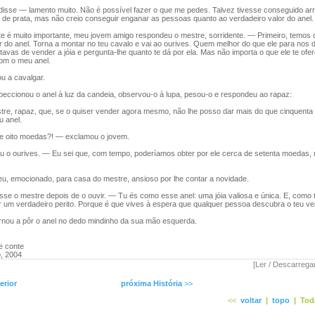
se — lamento muito. Não é possível fazer o que me pedes. Talvez tivesse conseguido arr
 de prata, mas não creio conseguir enganar as pessoas quanto ao verdadeiro valor do anel.
 é muito importante, meu jovem amigo respondeu o mestre, sorridente. — Primeiro, temos 
r do anel. Torna a montar no teu cavalo e vai ao ourives. Quem melhor do que ele para nos d
tavas de vender a jóia e pergunta-lhe quanto te dá por ela. Mas não importa o que ele te ofer
com o meu anel.
 a cavalgar.
eccionou o anel à luz da candeia, observou-o à lupa, pesou-o e respondeu ao rapaz:
e, rapaz, que, se o quiser vender agora mesmo, não lhe posso dar mais do que cinquenta
u anel.
 oito moedas?! — exclamou o jovem.
 o ourives. — Eu sei que, com tempo, poderíamos obter por ele cerca de setenta moedas,
, emocionado, para casa do mestre, ansioso por lhe contar a novidade.
e o mestre depois de o ouvir. — Tu és como esse anel: uma jóia valiosa e única. E, como t
r um verdadeiro perito. Porque é que vives à espera que qualquer pessoa descubra o teu ve
ornou a pôr o anel no dedo mindinho da sua mão esquerda.
e conte
, 2004
[Ler / Descarrega
erior
próxima História
>>
<<
voltar
|
topo
|
Tod