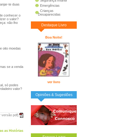
Segurança Infantil
anjar-te duas
Emergências
Crianças
Desaparecidas
de conhecer o
izer o valor?
eça: não lho
Destaque Livro
Boa Noite!
 e oito moedas
 mas se a venda
ver livro
al, só podes
rdadeiro valor?
Opiniões & Sugestões
r versão pdf]
as as Histórias
Espaço Lazer