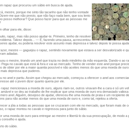
 rapaz que procurou um sábio em busca de ajuda.
, mestre, porque me sinto tão tacanho que não tenho vontade
 Dizem-me que não presto, que não faço nada bem, que sou lento
mo posso melhorar? Que posso fazer para que as pessoas me
?
olhar para ele, disse:
o, rapaz, mas não posso ajudar-te. Primeiro, tenho de resolver
problema. Talvez depois... — E, fazendo uma pausa, acrescentou:
eres ajudar, eu poderia resolver este assunto mais depressa e talvez depois te possa ajuda
zer, mestre — gaguejou o rapaz, sentindo novamente que estava a ser desvalorizado e q
ram adiadas.
u o mestre, tirando um anel que trazia no dedo mindinho da mão esquerda. Dando-o ao r
 Pega no cavalo que está lá fora e vai ao mercado. Tenho de vender este anel porque preci
s de obter por ele a maior quantia possível e não aceites menos do que uma moeda de ouro. 
mais depressa que puderes.
no anel e partiu. Assim que chegou ao mercado, começou a oferecer o anel aos comercian
eresse até o jovem dizer quanto queria por ele.
apaz mencionava a moeda de ouro, alguns riam-se, outros viravam-lhe a cara e só um velh
 amável e se deu ao trabalho de lhe explicar que uma moeda de ouro era demasiado valiosa
mero anel. Alguém, desejoso de ajudar, ofereceu-lhe uma moeda de prata e um recipiente d
ens para não aceitar menos do que uma moeda de ouro e, como tal, rejeitou a oferta.
ecer a jóia a todas as pessoas que se cruzaram com ele no mercado, que foram mais de c
so, o rapaz montou no cavalo e regressou para junto do sábio.
r uma moeda de ouro para entregar ao mestre e libertá-lo da sua preocupação, de modo a 
u conselho e ajuda.
to do sábio.