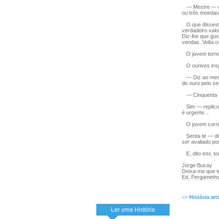
— Mestre — dis
ou três moedas
O que disseste
verdadeiro valo
Diz-lhe que gos
vendas. Volta 
O jovem tornou
O ourives insp
— Diz ao mestr
de ouro pelo se
— Cinquenta e
Sim — replicou
é urgente...
O jovem correu
Senta-te — diss
ser avaliado po
E, dito isto, t
Jorge Bucay
Deixa-me que t
Ed. Pergaminho
<<
História ant
Ler uma História