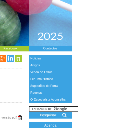
Facebook
Contactos
Noticias
Artigos
Venda de Livros
Ler uma História
Sugestões do Portal
Receitas
O Especialista Aconselha
r versão pdf]
Agenda