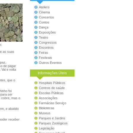
Ateliers
Cinema
Concertos
Contos
Dança
Exposições
Teatro
Congressos
r.
Encontros
ue as suas
Feiras
Festivais
apaz,
Outros Eventos
so de pagar
Vai e volta
Informações Úteis
tes, que o
Hospitais Públicos
Centros de saúde
inho foi
Escolas Públicas
 para ser
e cobre, mas o
Associações
Farmácias Serviço
Bibliotecas
em, e abatido
Museus
Parques e Jardins
poder receber
Parques Zoológicos
Legislação