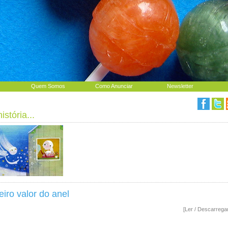
Quem Somos
Como Anunciar
Newsletter
stória...
iro valor do anel
[Ler / Descarrega