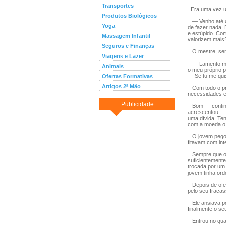
Transportes
Era uma vez um
Produtos Biológicos
— Venho até cá
Yoga
de fazer nada.
e estúpido. Co
Massagem Infantil
valorizem mais
Seguros e Finanças
O mestre, sem 
Viagens e Lazer
— Lamento muit
Animais
o meu próprio 
— Se tu me quis
Ofertas Formativas
Artigos 2ª Mão
Com todo o pra
necessidades e
Publicidade
Bom — continuo
acrescentou: —
uma dívida. Ten
com a moeda o 
O jovem pegou 
fitavam com int
Sempre que o r
suficientemente
trocada por um 
jovem tinha ord
Depois de ofer
pelo seu fracas
Ele ansiava po
finalmente o se
Entrou no quar