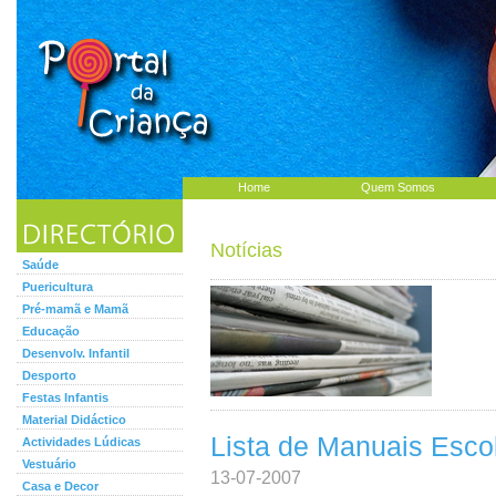
Home
Quem Somos
Notícias
Saúde
Puericultura
Pré-mamã e Mamã
Educação
Desenvolv. Infantil
Desporto
Festas Infantis
Material Didáctico
Lista de Manuais Escol
Actividades Lúdicas
Vestuário
13-07-2007
Casa e Decor