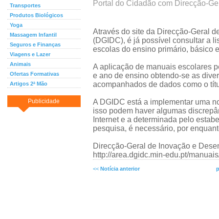
Portal do Cidadão com Direcção-Ger
Transportes
Produtos Biológicos
Yoga
Através do site da Direcção-Geral d
Massagem Infantil
(DGIDC), é já possível consultar a 
Seguros e Finanças
escolas do ensino primário, básico 
Viagens e Lazer
Animais
A aplicação de manuais escolares p
Ofertas Formativas
e ano de ensino obtendo-se as diversa
acompanhados de dados como o título
Artigos 2ª Mão
Publicidade
A DGIDC está a implementar uma no
isso podem haver algumas discrepânc
Internet e a determinada pelo estab
pesquisa, é necessário, por enquanto
Direcção-Geral de Inovação e Desen
http://area.dgidc.min-edu.pt/manua
<<
Notícia anterior
p