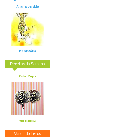
A jarra partida
ler história
Receitas da Semana
Cake Pops
ver receita
Venda de Livros