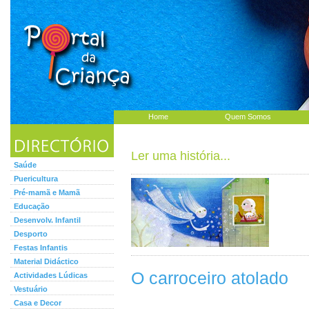
Home
Quem Somos
Ler uma história...
Saúde
Puericultura
Pré-mamã e Mamã
Educação
Desenvolv. Infantil
Desporto
Festas Infantis
Material Didáctico
O carroceiro atolado
Actividades Lúdicas
Vestuário
Casa e Decor