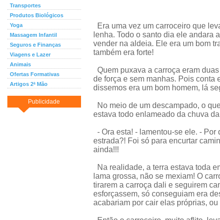
Transportes
Produtos Biológicos
Era uma vez um carroceiro que leva
Yoga
lenha. Todo o santo dia ele andara 
Massagem Infantil
vender na aldeia. Ele era um bom tr
Seguros e Finanças
também era forte!
Viagens e Lazer
Animais
Quem puxava a carroça eram duas 
Ofertas Formativas
de força e sem manhas. Pois conta e
Artigos 2ª Mão
dissemos era um bom homem, lá seg
Publicidade
No meio de um descampado, o que l
estava todo enlameado da chuva da n
- Ora esta! - lamentou-se ele. - Por
estrada?! Foi só para encurtar camin
ainda!!!
Na realidade, a terra estava toda e
lama grossa, não se mexiam! O carr
tirarem a carroça dali e seguirem c
esforçassem, só conseguiam era deseq
acabariam por cair elas próprias, ou