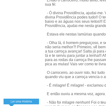
Então o carroceiro, muito aflito, l
sua fé:
- Ó divina Providência, ajudai-me. 
divina Providência podes tudo!! O te
baixo e as águas nos seus leitos!!!
Providência, ajudai-me nesta grande 
Estava ele nestas lamúrias quando 
- Olha lá, ó homem preguiçoso, e se 
não seria melhor?! Primeiro, vê bem
a tua carroça avançar! Salta já par
lá e te serviu para juntar a lenha!!!
para as rodas da carroça lhe passare
pica as mulas! Vais ver como te livra
O carroceiro, ao ouvir isto, fez tud
quando viu que a carroça vencia o a
- É milagre! É milagre! - exclamou de
E então ouviu a mesma voz, agora j
Ler uma História
- Não foi milagre nenhum! Foi o teu