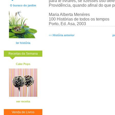
para te livrares, se fizesses uso de
Providência, quando afinal do que p
O buraco do jardim
Maria Alberta Menéres
100 Histórias de todos os tempos
Porto, Ed. Asa, 2003
<<
História anterior
p
ler história
Receitas da Semana
Cake Pops
ver receita
Venda de Livros