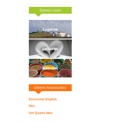
Espaço Lazer
Últimos Anunciantes:
Encounter English
PH+
Um Quarto Meu