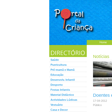
Home
Notícias
Saúde
Puericultura
Pré-mamã e Mamã
Educação
Desenvolv. Infantil
Desporto
Festas Infantis
Doentes e
Material Didáctico
Actividades Lúdicas
17-04-2012
Vestuário
Público
Casa e Decor