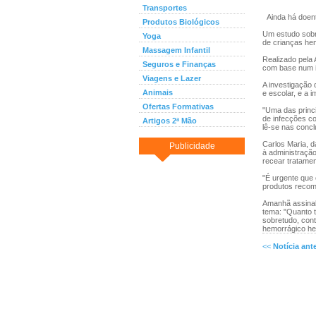
Transportes
Ainda há doent
Produtos Biológicos
Um estudo sobr
Yoga
de crianças hem
Massagem Infantil
Realizado pela 
Seguros e Finanças
com base num i
Viagens e Lazer
A investigação 
Animais
e escolar, e a 
Ofertas Formativas
"Uma das princi
de infecções c
Artigos 2ª Mão
lê-se nas conc
Carlos Maria, d
Publicidade
à administração
recear tratame
"É urgente que
produtos recom
Amanhã assinal
tema: "Quanto t
sobretudo, cont
hemorrágico her
<<
Notícia ante