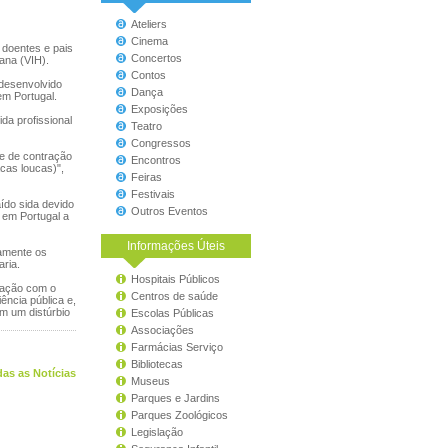
Ateliers
Cinema
 doentes e pais
Concertos
ana (VIH).
Contos
 desenvolvido
Dança
em Portugal.
Exposições
da profissional
Teatro
Congressos
de de contração
Encontros
cas loucas)",
Feiras
Festivais
ído sida devido
Outros Eventos
 em Portugal a
Informações Úteis
amente os
ria.
Hospitais Públicos
gação com o
Centros de saúde
ência pública e,
m um distúrbio
Escolas Públicas
Associações
Farmácias Serviço
Bibliotecas
as as Notícias
Museus
Parques e Jardins
Parques Zoológicos
Legislação