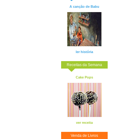
A canção de Babu
ler história
Receitas da Semana
Cake Pops
ver receita
Venda de Livros