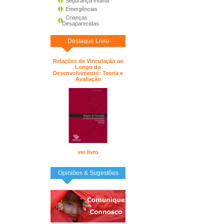
Segurança Infantil
Emergências
Crianças
Desaparecidas
Destaque Livro
Relações de Vinculação ao
Longo do
Desenvolvimento: Teoria e
Avaliação
ver livro
Opiniões & Sugestões