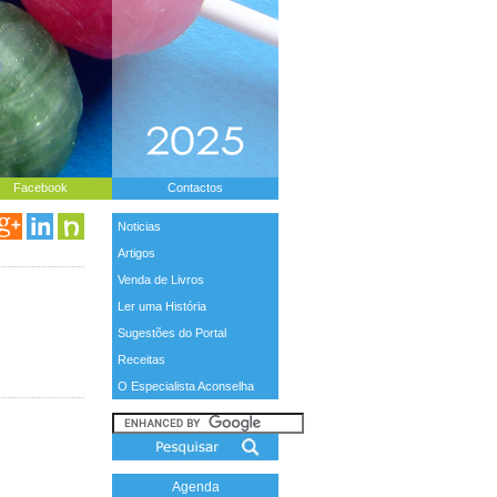
Facebook
Contactos
Noticias
Artigos
Venda de Livros
Ler uma História
Sugestões do Portal
Receitas
O Especialista Aconselha
Agenda