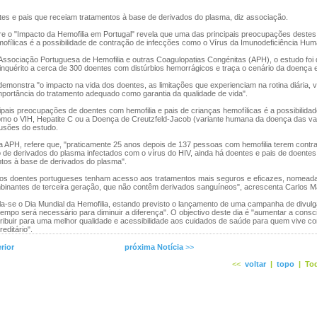
es e pais que receiam tratamentos à base de derivados do plasma, diz associação.
e o "Impacto da Hemofilia em Portugal" revela que uma das principais preocupações destes
ofílicas é a possibilidade de contração de infecções como o Vírus da Imunodeficiência Hum
Associação Portuguesa de Hemofilia e outras Coagulopatias Congénitas (APH), o estudo foi
nquérito a cerca de 300 doentes com distúrbios hemorrágicos e traça o cenário da doença 
demonstra "o impacto na vida dos doentes, as limitações que experienciam na rotina diária, vi
importância do tratamento adequado como garantia da qualidade de vida".
pais preocupações de doentes com hemofilia e pais de crianças hemofílicas é a possibilida
omo o VIH, Hepatite C ou a Doença de Creutzfeld-Jacob (variante humana da doença das va
lusões do estudo.
a APH, refere que, "praticamente 25 anos depois de 137 pessoas com hemofilia terem contra
 de derivados do plasma infectados com o vírus do HIV, ainda há doentes e pais de doentes
ntos à base de derivados do plasma".
 os doentes portugueses tenham acesso aos tratamentos mais seguros e eficazes, nomead
binantes de terceira geração, que não contêm derivados sanguíneos", acrescenta Carlos Ma
a-se o Dia Mundial da Hemofilia, estando previsto o lançamento de uma campanha de divul
empo será necessário para diminuir a diferença". O objectivo deste dia é "aumentar a consci
ribuir para uma melhor qualidade e acessibilidade aos cuidados de saúde para quem vive co
editário".
rior
próxima Notícia
>>
<<
voltar
|
topo
|
Tod